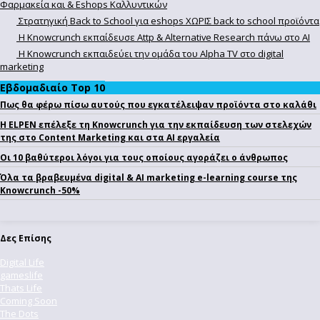
Φαρμακεία και & Eshops Καλλυντικών
Στρατηγική Back to School για eshops ΧΩΡΙΣ back to school προϊόντα
Η Knowcrunch εκπαίδευσε Attp & Alternative Research πάνω στο ΑΙ
Η Knowcrunch εκπαιδεύει την ομάδα του Alpha TV στο digital
marketing
Εβδομαδιαίο Top 10
Πως θα φέρω πίσω αυτούς που εγκατέλειψαν προϊόντα στο καλάθι
Η ELPEN επέλεξε τη Knowcrunch για την εκπαίδευση των στελεχών
της στο Content Marketing και στα AI εργαλεία
Οι 10 βαθύτεροι λόγοι για τους οποίους αγοράζει ο άνθρωπος
Όλα τα βραβευμένα digital & AI marketing e-learning course της
Knowcrunch -50%
Δες Επίσης
Digital Life
gameslife
Thats Life
Coming Soon
The Dots