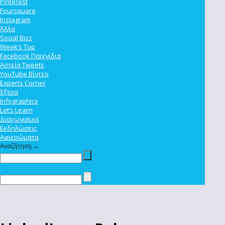
Pinterest
Foursquare
Instagram
Άλλα
Social Bizz
Week’s Top
Facebook Παιχνίδια
Αστεία Tweets
YouTube Βίντεο
Experts Corner
Έξτρα
Infographics
Let’s Learn
Διαγωνισμοί
Εκδηλώσεις
Αφιερώματα
Αναζήτηση →