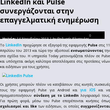
LinkedIn και Pulse
συνεργάζονται στην
επαγγελματική ενημέρωση
0
Ημ/νία:
14 Νοεμβρίου 2013 |
by Θοδωρής Κόνσουλας
LinkedIn
Το
προχώρησε σε εξαγορά της εφαρμογής
Pulse
στις 1
Απριλίου του 2013 και τώρα την αξιοποιεί
ενσωματώνοντας
την
στα σχέδια του. Η υπηρεσία Today μετονομάζεται πλέον σε Pulse
και υπόσχεται ακόμη καλύτερα αποτελέσματα στις προτάσεις νέων
και ειδήσεων για τους χρήστες.
Οι χρήστες μπορούν πλέον να κατεβάσουν στις κινητές συσκευές
για iOS
τους την εφαρμογή Pulse για Android και
και να
πραγματοποιήσουν
σύνδεση με το LinkedIn
λογαριασμό τους
Για πρώτη φορά, μέσω του Pulse επιτρέπονται κινήσεις όπως
σχολιασμοί και like
των ειδήσεων, οι οποίες
συγχρονίζοντα