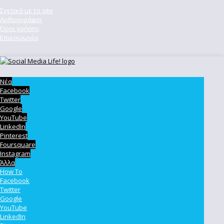
Σχετικά με το site
Αρθρογράφοι
Όροι χρήσης
Επικοινωνία
Νέα
Facebook
Twitter
Google
YouTube
LinkedIn
Pinterest
Foursquare
Instagram
Άλλα
How To
Facebook
Twitter
Google
YouTube
LinkedIn