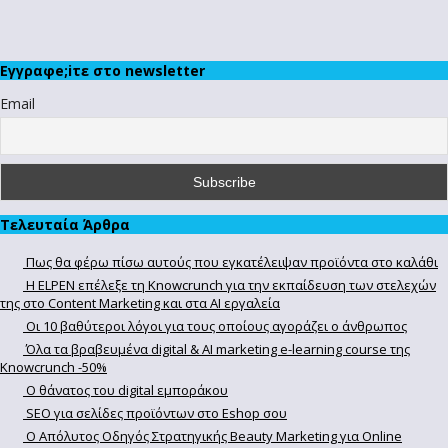
Εγγραφe;iτε στο newsletter
Email
Τελευταία Άρθρα
Πως θα φέρω πίσω αυτούς που εγκατέλειψαν προϊόντα στο καλάθι
Η ELPEN επέλεξε τη Knowcrunch για την εκπαίδευση των στελεχών
της στο Content Marketing και στα AI εργαλεία
Οι 10 βαθύτεροι λόγοι για τους οποίους αγοράζει ο άνθρωπος
Όλα τα βραβευμένα digital & AI marketing e-learning course της
Knowcrunch -50%
Ο θάνατος του digital εμποράκου
SEO για σελίδες προϊόντων στο Eshop σου
Ο Απόλυτoς Οδηγός Στρατηγικής Beauty Marketing για Online