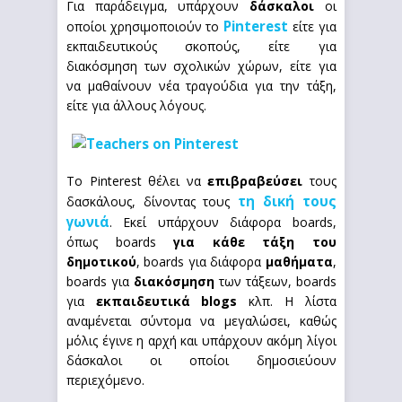
Για παράδειγμα, υπάρχουν
δάσκαλοι
οι
Pinterest
οποίοι χρησιμοποιούν το
είτε για
εκπαιδευτικούς σκοπούς, είτε για
διακόσμηση των σχολικών χώρων, είτε για
να μαθαίνουν νέα τραγούδια για την τάξη,
είτε για άλλους λόγους.
Το Pinterest θέλει να
επιβραβεύσει
τους
τη δική τους
δασκάλους, δίνοντας τους
γωνιά
. Εκεί υπάρχουν διάφορα boards,
όπως boards
για κάθε τάξη του
δημοτικού
, boards για διάφορα
μαθήματα
,
boards για
διακόσμηση
των τάξεων, boards
για
εκπαιδευτικά blogs
κλπ. Η λίστα
αναμένεται σύντομα να μεγαλώσει, καθώς
μόλις έγινε η αρχή και υπάρχουν ακόμη λίγοι
δάσκαλοι οι οποίοι δημοσιεύουν
περιεχόμενο.