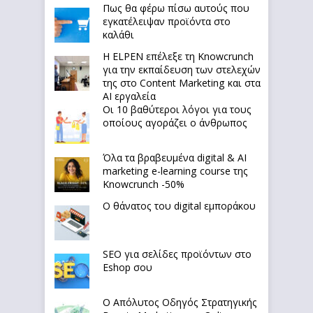
Πως θα φέρω πίσω αυτούς που
εγκατέλειψαν προϊόντα στο
καλάθι
Η ELPEN επέλεξε τη Knowcrunch
για την εκπαίδευση των στελεχών
της στο Content Marketing και στα
AI εργαλεία
Οι 10 βαθύτεροι λόγοι για τους
οποίους αγοράζει ο άνθρωπος
Όλα τα βραβευμένα digital & AI
marketing e-learning course της
Knowcrunch -50%
Ο θάνατος του digital εμποράκου
SEO για σελίδες προϊόντων στο
Eshop σου
Ο Απόλυτoς Οδηγός Στρατηγικής