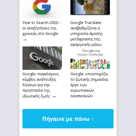
Year In Search 2020 –
Google Translate:
οι αναζητήσεις της
αναβαθμίζεται η
χρονιάς στο Google
υπηρεσία άμεσης
→
μετάφρασης της
εφαρμογής μέσω
→
κάμερας
Google: παγκόσμιος
Google: υποστηρίζει
κόμβος ανάπτυξης
το ζωτικής σημασίας
λύσεων για την
έργο των
προστασία της
ευρωπαϊκών
→
οργανισμών
ιδιωτικής ζωής
→
ασφάλειας
Πήγαινε με πάνω ↑