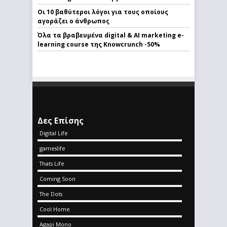
Οι 10 βαθύτεροι λόγοι για τους οποίους
αγοράζει ο άνθρωπος
Όλα τα βραβευμένα digital & AI marketing e-
learning course της Knowcrunch -50%
Δες Επίσης
Digital Life
gameslife
Thats Life
Coming Soon
The Dots
Cool Home
Agapi Mono