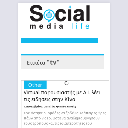
"tv"
Ετικέτα
Other
Virtual παρουσιαστής με A.I. λέει
τις ειδήσεις στην Κίνα
12 Νοεμβρίου, 2018 |
by Χριστίνα Κιτσάτη
Χρειάστηκε οι ομάδες να ξοδέψουν άπειρες ώρες
πάνω από video, ώστε να αναδημιουργήσουν
τους τρόπους και τις ιδιαιτερότητες του