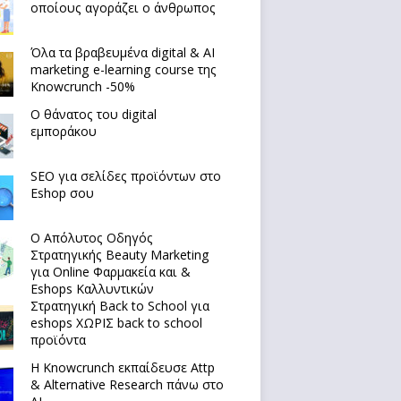
οποίους αγοράζει ο άνθρωπος
Όλα τα βραβευμένα digital & AI
marketing e-learning course της
Knowcrunch -50%
Ο θάνατος του digital
εμποράκου
SEO για σελίδες προϊόντων στο
Eshop σου
Ο Απόλυτoς Οδηγός
Στρατηγικής Beauty Marketing
για Online Φαρμακεία και &
Eshops Καλλυντικών
Στρατηγική Back to School για
eshops ΧΩΡΙΣ back to school
προϊόντα
Η Knowcrunch εκπαίδευσε Attp
& Alternative Research πάνω στο