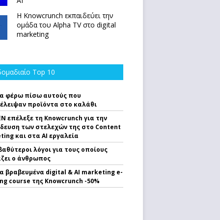
ΑΙ
Η Knowcrunch εκπαιδεύει την
ομάδα του Alpha TV στο digital
marketing
ομαδιαίο Top 10
α φέρω πίσω αυτούς που
έλειψαν προϊόντα στο καλάθι
EN επέλεξε τη Knowcrunch για την
δευση των στελεχών της στο Content
ting και στα AI εργαλεία
 βαθύτεροι λόγοι για τους οποίους
ζει ο άνθρωπος
α βραβευμένα digital & AI marketing e-
ing course της Knowcrunch -50%