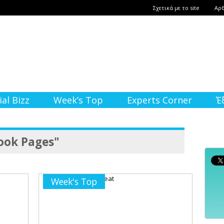
Σχετικά με το site
Αρ
ial Bizz
Week’s Top
Experts Corner
Έ
ook Pages"
Week's Top