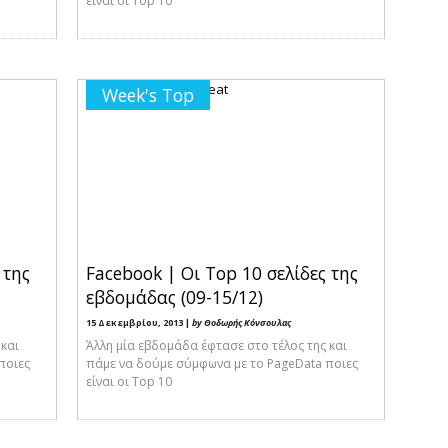
είναι οι Top 10
Week's Top
 της
Facebook | Οι Top 10 σελίδες της
εβδομάδας (09-15/12)
15 Δεκεμβρίου, 2013 |
by Θοδωρής Κόνσουλας
 και
Άλλη μία εβδομάδα έφτασε στο τέλος της και
ποιες
πάμε να δούμε σύμφωνα με το PageData ποιες
είναι οι Top 10