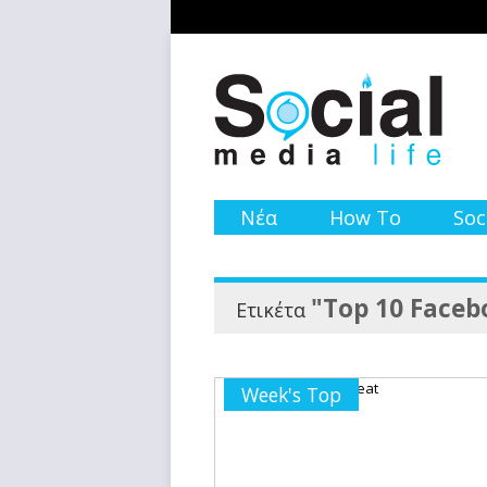
Νέα
How To
Soc
"Top 10 Faceb
Ετικέτα
Week's Top