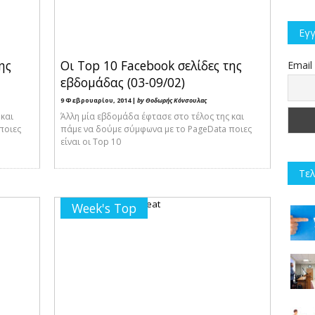
Εγγ
ης
Οι Top 10 Facebook σελίδες της
Email
εβδομάδας (03-09/02)
9 Φεβρουαρίου, 2014 |
by Θοδωρής Κόνσουλας
 και
Άλλη μία εβδομάδα έφτασε στο τέλος της και
ποιες
πάμε να δούμε σύμφωνα με το PageData ποιες
είναι οι Top 10
Τελ
Week's Top