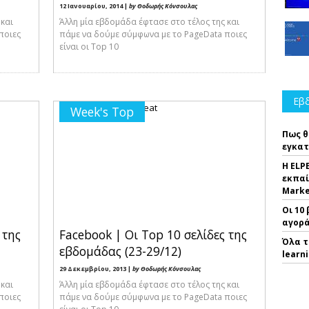
12 Ιανουαρίου, 2014 |
by Θοδωρής Κόνσουλας
 και
Άλλη μία εβδομάδα έφτασε στο τέλος της και
ποιες
πάμε να δούμε σύμφωνα με το PageData ποιες
είναι οι Top 10
Εβδ
Week's Top
Πως θ
εγκατ
Η ELP
εκπαί
Marke
Οι 10
αγορά
 της
Facebook | Οι Top 10 σελίδες της
Όλα τ
εβδομάδας (23-29/12)
learn
29 Δεκεμβρίου, 2013 |
by Θοδωρής Κόνσουλας
 και
Άλλη μία εβδομάδα έφτασε στο τέλος της και
ποιες
πάμε να δούμε σύμφωνα με το PageData ποιες