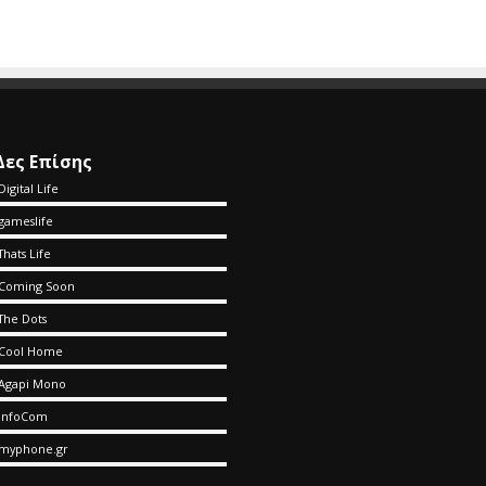
Δες Επίσης
Digital Life
gameslife
Thats Life
Coming Soon
The Dots
Cool Home
Agapi Mono
InfoCom
myphone.gr