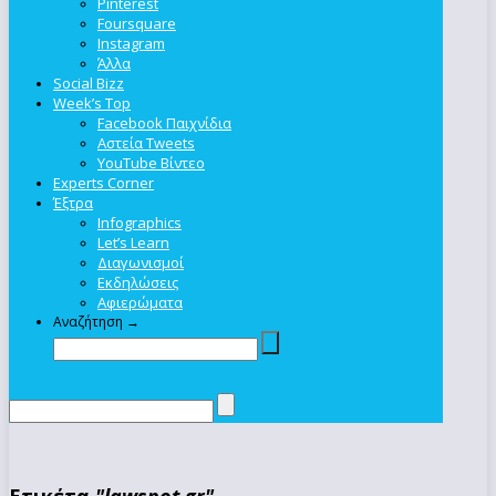
Pinterest
Foursquare
Instagram
Άλλα
Social Bizz
Week’s Top
Facebook Παιχνίδια
Αστεία Tweets
YouTube Βίντεο
Experts Corner
Έξτρα
Infographics
Let’s Learn
Διαγωνισμοί
Εκδηλώσεις
Αφιερώματα
Αναζήτηση →
Ετικέτα
"lawspot.gr"