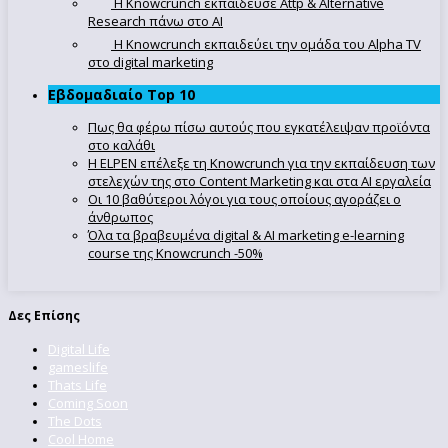
Η Knowcrunch εκπαίδευσε Attp & Alternative
Research πάνω στο ΑΙ
Η Knowcrunch εκπαιδεύει την ομάδα του Alpha TV
στο digital marketing
Εβδομαδιαίο Top 10
Πως θα φέρω πίσω αυτούς που εγκατέλειψαν προϊόντα
στο καλάθι
Η ELPEN επέλεξε τη Knowcrunch για την εκπαίδευση των
στελεχών της στο Content Marketing και στα AI εργαλεία
Οι 10 βαθύτεροι λόγοι για τους οποίους αγοράζει ο
άνθρωπος
Όλα τα βραβευμένα digital & AI marketing e-learning
course της Knowcrunch -50%
Δες Επίσης
Digital Life
gameslife
Thats Life
Coming Soon
The Dots
Cool Home