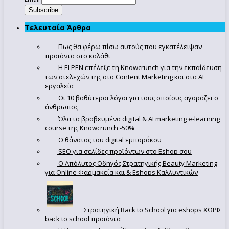
Τελευταία Άρθρα
Πως θα φέρω πίσω αυτούς που εγκατέλειψαν
προϊόντα στο καλάθι
Η ELPEN επέλεξε τη Knowcrunch για την εκπαίδευση
των στελεχών της στο Content Marketing και στα AI
εργαλεία
Οι 10 βαθύτεροι λόγοι για τους οποίους αγοράζει ο
άνθρωπος
Όλα τα βραβευμένα digital & AI marketing e-learning
course της Knowcrunch -50%
Ο θάνατος του digital εμποράκου
SEO για σελίδες προϊόντων στο Eshop σου
Ο Απόλυτoς Οδηγός Στρατηγικής Beauty Marketing
για Online Φαρμακεία και & Eshops Καλλυντικών
Στρατηγική Back to School για eshops ΧΩΡΙΣ
back to school προϊόντα