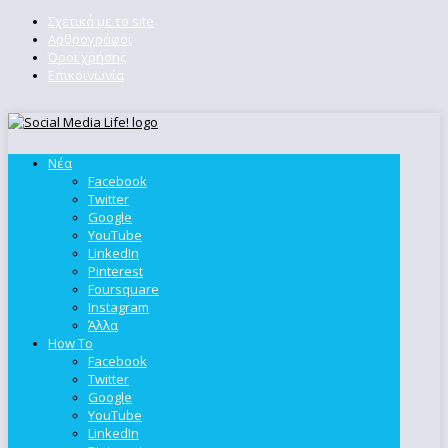
Σχετικά με το site
Αρθρογράφοι
Όροι χρήσης
Επικοινωνία
Νέα
Facebook
Twitter
Google
YouTube
LinkedIn
Pinterest
Foursquare
Instagram
Άλλα
How To
Facebook
Twitter
Google
YouTube
LinkedIn