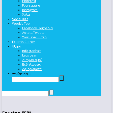
Pinterest
Foursquare
Instagram
Άλλα
Social Bizz
Week’s Top
Facebook Παιχνίδια
Αστεία Tweets
YouTube Βίντεο
Experts Corner
Έξτρα
Infographics
Let’s Learn
Διαγωνισμοί
Εκδηλώσεις
Αφιερώματα
Αναζήτηση →
Ετικέτα
"FB"