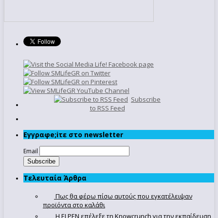
Subscribe
to RSS Feed
Εγγραφe;iτε στο newsletter
Email
Τελευταία Άρθρα
Πως θα φέρω πίσω αυτούς που εγκατέλειψαν
προϊόντα στο καλάθι
Η ELPEN επέλεξε τη Knowcrunch για την εκπαίδευση