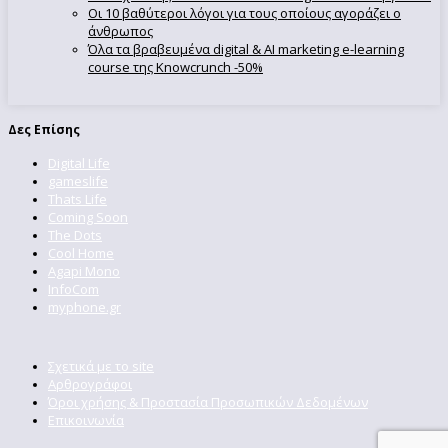
Οι 10 βαθύτεροι λόγοι για τους οποίους αγοράζει ο
άνθρωπος
Όλα τα βραβευμένα digital & AI marketing e-learning
course της Knowcrunch -50%
Δες Επίσης
Digital Life
gameslife
Thats Life
Coming Soon
The Dots
Cool Home
Agapi Mono
InfoCom
myphone.gr
Σχετικά με το site
Αρθρογράφοι
Όροι χρήσης & Προστασία Προσωπικών Δεδομένων
Επικοινωνία