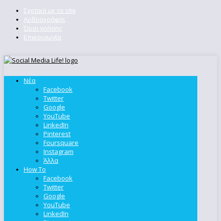
Σχετικά με το site
Αρθρογράφοι
Όροι χρήσης
Επικοινωνία
Νέα
Facebook
Twitter
Google
YouTube
LinkedIn
Pinterest
Foursquare
Instagram
Άλλα
How To
Facebook
Twitter
Google
YouTube
LinkedIn