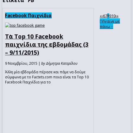
Facebook Παιχνίδια
«
‹
6
7
9
10
›
»
8
Πήγαινε με
πάνω ↑
Τα Top 10 Facebook
παιχνίδια της εβδομάδας (3
– 9/11/2015)
9 Νοεμβρίου, 2015 |
by Δήμητρα Κατερέλου
Άλλη μία εβδομάδα πέρασε και πάμε να δούμε
σύμφωνα με το Factets.com ποια είναι τα Top 10
Facebook Παιχνίδια για το