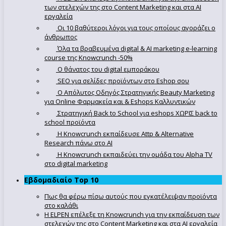
των στελεχών της στο Content Marketing και στα AI
εργαλεία
Οι 10 βαθύτεροι λόγοι για τους οποίους αγοράζει ο
άνθρωπος
Όλα τα βραβευμένα digital & AI marketing e-learning
course της Knowcrunch -50%
Ο θάνατος του digital εμποράκου
SEO για σελίδες προϊόντων στο Eshop σου
Ο Απόλυτoς Οδηγός Στρατηγικής Beauty Marketing
για Online Φαρμακεία και & Eshops Καλλυντικών
Στρατηγική Back to School για eshops ΧΩΡΙΣ back to
school προϊόντα
Η Knowcrunch εκπαίδευσε Attp & Alternative
Research πάνω στο ΑΙ
Η Knowcrunch εκπαιδεύει την ομάδα του Alpha TV
στο digital marketing
Εβδομαδιαίο Top 10
Πως θα φέρω πίσω αυτούς που εγκατέλειψαν προϊόντα
στο καλάθι
Η ELPEN επέλεξε τη Knowcrunch για την εκπαίδευση των
στελεχών της στο Content Marketing και στα AI εργαλεία