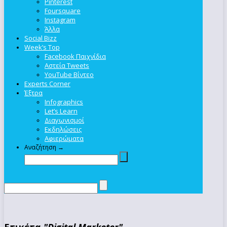
Pinterest
Foursquare
Instagram
Άλλα
Social Bizz
Week’s Top
Facebook Παιχνίδια
Αστεία Tweets
YouTube Βίντεο
Experts Corner
Έξτρα
Infographics
Let’s Learn
Διαγωνισμοί
Εκδηλώσεις
Αφιερώματα
Αναζήτηση →
Ετικέτα
"Digital Marketer"