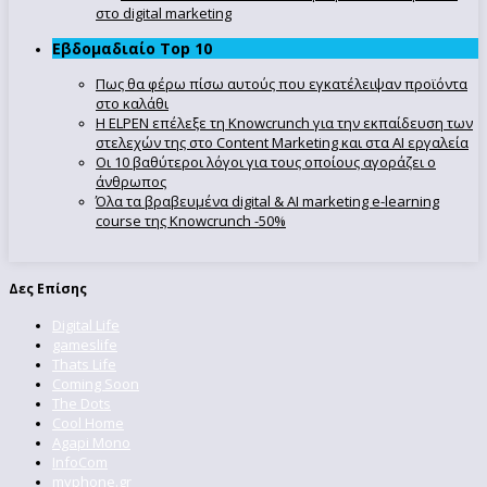
στο digital marketing
Εβδομαδιαίο Top 10
Πως θα φέρω πίσω αυτούς που εγκατέλειψαν προϊόντα
στο καλάθι
Η ELPEN επέλεξε τη Knowcrunch για την εκπαίδευση των
στελεχών της στο Content Marketing και στα AI εργαλεία
Οι 10 βαθύτεροι λόγοι για τους οποίους αγοράζει ο
άνθρωπος
Όλα τα βραβευμένα digital & AI marketing e-learning
course της Knowcrunch -50%
Δες Επίσης
Digital Life
gameslife
Thats Life
Coming Soon
The Dots
Cool Home
Agapi Mono
InfoCom
myphone.gr