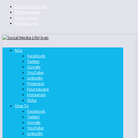
Σχετικά με το site
Αρθρογράφοι
Όροι χρήσης
Επικοινωνία
Νέα
Facebook
Twitter
Google
YouTube
LinkedIn
Pinterest
Foursquare
Instagram
Άλλα
How To
Facebook
Twitter
Google
YouTube
LinkedIn