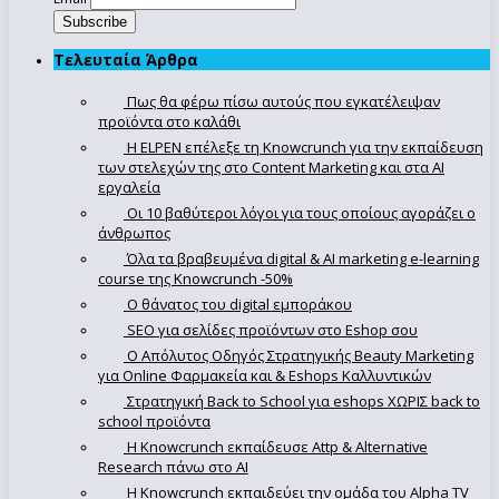
Τελευταία Άρθρα
Πως θα φέρω πίσω αυτούς που εγκατέλειψαν
προϊόντα στο καλάθι
Η ELPEN επέλεξε τη Knowcrunch για την εκπαίδευση
των στελεχών της στο Content Marketing και στα AI
εργαλεία
Οι 10 βαθύτεροι λόγοι για τους οποίους αγοράζει ο
άνθρωπος
Όλα τα βραβευμένα digital & AI marketing e-learning
course της Knowcrunch -50%
Ο θάνατος του digital εμποράκου
SEO για σελίδες προϊόντων στο Eshop σου
Ο Απόλυτoς Οδηγός Στρατηγικής Beauty Marketing
για Online Φαρμακεία και & Eshops Καλλυντικών
Στρατηγική Back to School για eshops ΧΩΡΙΣ back to
school προϊόντα
Η Knowcrunch εκπαίδευσε Attp & Alternative
Research πάνω στο ΑΙ
Η Knowcrunch εκπαιδεύει την ομάδα του Alpha TV