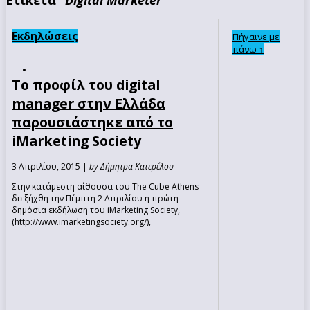
Εκδηλώσεις
Πήγαινε με
πάνω ↑
Το προφίλ του digital
manager στην Ελλάδα
παρουσιάστηκε από το
iMarketing Society
3 Απριλίου, 2015 |
by Δήμητρα Κατερέλου
Στην κατάμεστη αίθουσα του The Cube Athens
διεξήχθη την Πέμπτη 2 Απριλίου η πρώτη
δημόσια εκδήλωση του iMarketing Society,
(http://www.imarketingsociety.org/),