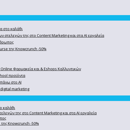
α στο καλάθι
ν στελεχών της στο Content Marketing και στα AI εργαλεία
άνθρωπος
course της Knowcrunch -50%
 Online Φαρμακεία και & Eshops Καλλυντικών
chool προϊόντα
 πάνω στο ΑΙ
igital marketing
ο καλάθι
ελεχών της στο Content Marketing και στα AI εργαλεία
ωπος
se της Knowcrunch -50%