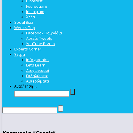
Pinterest
Foursquare
Instagram
Άλλα
Social Bizz
Week’s Top
Facebook Παιχνίδια
Αστεία Tweets
YouTube Βίντεο
Experts Corner
Έξτρα
Infographics
Let’s Learn
Διαγωνισμοί
Εκδηλώσεις
Αφιερώματα
Αναζήτηση →
Κατηγορία
"Google"