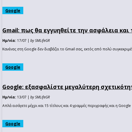
Google
Gmail: πως θα εγγυηθείτε την ασφάλεια κα
Ημ/νία:
17/07 |
by SMLifeGR
Κανένας στη Google δεν διαβάζει το Gmail σας, εκτός από πολύ συγκεκριμέ
Google
Google: εξασφαλίστε μεγαλύτερη σχετικότητ
Ημ/νία:
13/07 |
by SMLifeGR
Απλά εισάγετε μέχρι και 15 τίτλους και 4 γραμμές περιγραφής και η Google 
Google