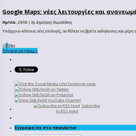
Google Maps: νέες λειτουργίες και ανανεωμέ
Ημ/νία:
29/06 |
by Δημήτρης Θωμαδάκης
Υπάρχουν κάποιες νέες επιλογές, αν θέλετε να βρείτε εκδηλώσεις και μέρη σ
‹
1
3
4
›
»
2
Πήγαινε με πάνω ↑
Subscribe
to RSS Feed
Εγγραφe;iτε στο newsletter