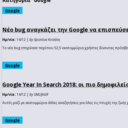
Google
Νέο bug αναγκάζει την Google να επισπεύσε
Ημ/νία:
14/12 |
by Χριστίνα Κιτσάτη
Το νέο bug επηρέασε περίπου 52,5 εκατομμύρια χρήστες δίνοντας πρόσβα
Google
Google Year In Search 2018: οι πιο δημοφιλ
Ημ/νία:
14/12 |
by SMLifeGR
Αυτές μαζί με εκατομμύρια άλλες αναζητήσεις για όλες τις πτυχές της ζωής μ
Google