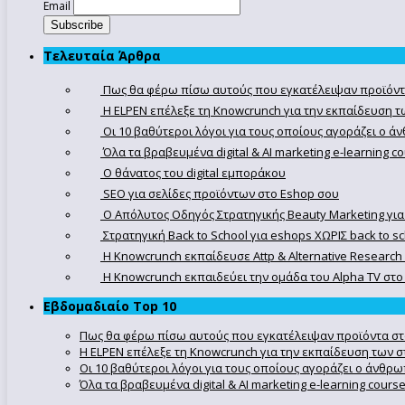
Email
Τελευταία Άρθρα
Πως θα φέρω πίσω αυτούς που εγκατέλειψαν προϊόντ
Η ELPEN επέλεξε τη Knowcrunch για την εκπαίδευση τω
Οι 10 βαθύτεροι λόγοι για τους οποίους αγοράζει ο 
Όλα τα βραβευμένα digital & AI marketing e-learning 
Ο θάνατος του digital εμποράκου
SEO για σελίδες προϊόντων στο Eshop σου
Ο Απόλυτoς Οδηγός Στρατηγικής Beauty Marketing για
Στρατηγική Back to School για eshops ΧΩΡΙΣ back to s
Η Knowcrunch εκπαίδευσε Attp & Alternative Research
Η Knowcrunch εκπαιδεύει την ομάδα του Alpha TV στο d
Εβδομαδιαίο Top 10
Πως θα φέρω πίσω αυτούς που εγκατέλειψαν προϊόντα στ
Η ELPEN επέλεξε τη Knowcrunch για την εκπαίδευση των στ
Οι 10 βαθύτεροι λόγοι για τους οποίους αγοράζει ο άνθρ
Όλα τα βραβευμένα digital & AI marketing e-learning cour