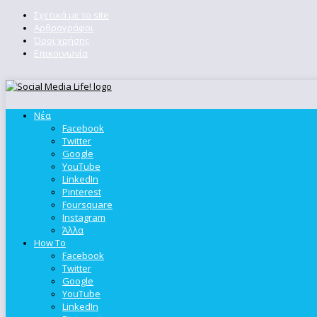
Σχετικά με το site
Αρθρογράφοι
Όροι χρήσης
Επικοινωνία
Νέα
Facebook
Twitter
Google
YouTube
LinkedIn
Pinterest
Foursquare
Instagram
Άλλα
How To
Facebook
Twitter
Google
YouTube
LinkedIn