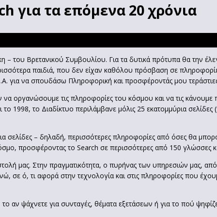
ch για τα επόμενα 20 χρόνια
η – του Βρετανικού Συμβουλίου. Για τα δυτικά πρότυπα θα την έλεγ
ρισσότερα παιδιά, που δεν είχαν καθόλου πρόσβαση σε πληροφορί
.Π.Α. για να σπουδάσω Πληροφορική και προσφέροντάς μου τεράστιες
αν να οργανώσουμε τις πληροφορίες του κόσμου και να τις κάνουμε 
 το 1998, το Διαδίκτυο περιλάμβανε μόλις 25 εκατομμύρια σελίδες 
ρια σελίδες – δηλαδή, περισσότερες πληροφορίες από όσες θα μπο
σμο, προσφέροντας το Search σε περισσότερες από 150 γλώσσες κ
ολή μας. Στην πραγματικότητα, ο πυρήνας των υπηρεσιών μας, από 
ώ, σε ό, τι αφορά στην τεχνολογία και στις πληροφορίες που έχουμ
ό το αν ψάχνετε για συνταγές, θέματα εξετάσεων ή για το πού ψηφίζ