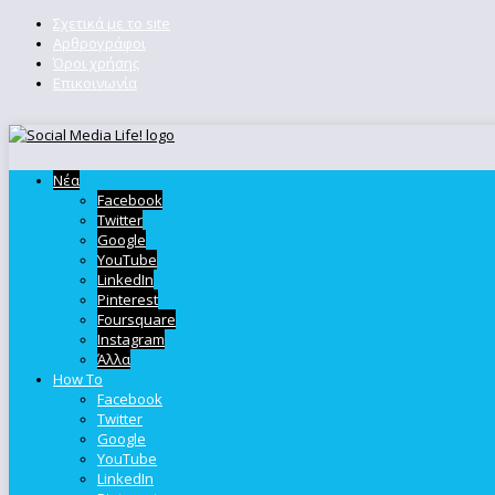
Σχετικά με το site
Αρθρογράφοι
Όροι χρήσης
Επικοινωνία
Νέα
Facebook
Twitter
Google
YouTube
LinkedIn
Pinterest
Foursquare
Instagram
Άλλα
How To
Facebook
Twitter
Google
YouTube
LinkedIn