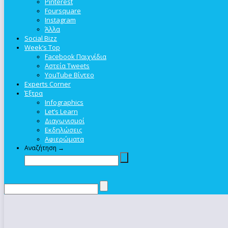
Pinterest
Foursquare
Instagram
Άλλα
Social Bizz
Week’s Top
Facebook Παιχνίδια
Αστεία Tweets
YouTube Βίντεο
Experts Corner
Έξτρα
Infographics
Let’s Learn
Διαγωνισμοί
Εκδηλώσεις
Αφιερώματα
Αναζήτηση →