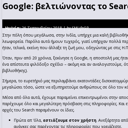
Google: βελτιώνοντας το Sear
Ημ/νία:
26 Σεπτεμβρίου 2018 |
by SMLifeGR
Στην πόλη όπου μεγάλωσα, στην Ινδία, υπήρχε μια καλή βιβλιοθήκ
λεωφορεία. Παρόλα αυτά ήμουν τυχερός, γιατί υπήρχαν πολλά πε
ήταν, τελικά, εκείνη που άλλαξε τη ζωή μου, οδηγώντας με στις Η
Όταν, πριν από 20 χρόνια, ξεκίνησε η Google, η αποστολή μας ήτ
ένα απίστευτα φιλόδοξο σχέδιο – ακόμη και αν αναλογιστούμε, ότι
βιβλιοθήκης).
Σήμερα, το ευρετήριό μας περιλαμβάνει εκατοντάδες δισεκατομμύ
μεγαλώσει τόσο, ώστε να εξυπηρετούμε ανθρώπους σε όλο τον κό
Μέσα από όλα αυτά, έχουμε παραμείνει επικεντρωμένοι στην αποστ
παρέχουμε όλο και μεγαλύτερη πρόσβαση στις πληροφορίες. Και εν
αρχές του Search παραμένουν οι ίδιες.
Πρώτα απ ‘όλα,
εστιάζουμε στον χρήστη
. Ανεξάρτητα απ
ανάγκες σας παρέχοντας τις πληροφορίες που χρειάζεστε.