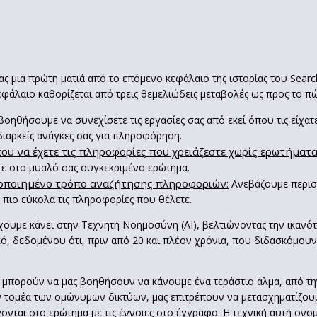
ς μια πρώτη ματιά από το επόμενο κεφάλαιο της ιστορίας του Searc
εφάλαιο καθορίζεται από τρεις θεμελιώδεις μεταβολές ως προς το π
βοηθήσουμε να συνεχίσετε τις εργασίες σας από εκεί όπου τις είχατ
διαρκείς ανάγκες σας για πληροφόρηση.
υ να έχετε τις πληροφορίες που χρειάζεστε χωρίς ερωτήματα
ετε στο μυαλό σας συγκεκριμένο ερώτημα.
ικοποιημένο τρόπο αναζήτησης πληροφοριών:
Ανεβάζουμε περισσ
 πιο εύκολα τις πληροφορίες που θέλετε.
έχουμε κάνει στην Τεχνητή Νοημοσύνη (ΑΙ), βελτιώνοντας την ικαν
ικό, δεδομένου ότι, πριν από 20 και πλέον χρόνια, που διδασκόμου
 μπορούν να μας βοηθήσουν να κάνουμε ένα τεράστιο άλμα, από τη
 τομέα των ομώνυμων δικτύων, μας επιτρέπουν να μετασχηματίζου
ονται στο ερώτημα με τις έννοιες στο έγγραφο. Η τεχνική αυτή ονομ