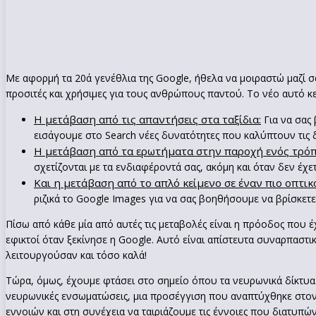
Με αφορμή τα 20ά γενέθλια της Google, ήθελα να μοιραστώ μαζί σα
προσιτές και χρήσιμες για τους ανθρώπους παντού. Το νέο αυτό κ
Η μετάβαση από τις απαντήσεις στα ταξίδια:
Για να σας 
εισάγουμε στο Search νέες δυνατότητες που καλύπτουν τις 
Η μετάβαση από τα ερωτήματα στην παροχή ενός τρόπο
σχετίζονται με τα ενδιαφέροντά σας, ακόμη και όταν δεν έχ
Kαι η μετάβαση από το απλό κείμενο σε έναν πιο οπτ
ριζικά το Google Images για να σας βοηθήσουμε να βρίσκετε
Πίσω από κάθε μία από αυτές τις μεταβολές είναι η πρόοδος που 
εφικτοί όταν ξεκίνησε η Google. Αυτό είναι απίστευτα συναρπαστ
λειτουργούσαν και τόσο καλά!
Τώρα, όμως, έχουμε φτάσει στο σημείο όπου τα νευρωνικά δίκτυα
νευρωνικές ενσωματώσεις, μια προσέγγιση που αναπτύχθηκε στον
εννοιών και στη συνέχεια να ταιριάζουμε τις έννοιες που διατυπών