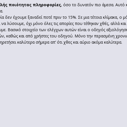
ηλής ποιότητας
πληροφορίες
, όσο το δυνατόν πιο άμεσα. Αυτό 
α.
 δεν έχουμε ξαναδεί ποτέ πριν το 15%. Σε μια τέτοια κλίμακα, ο μό
ει να λύσουμε, όχι μόνο όλες τις απορίες που τέθηκαν χθές, αλλά 
ε. Βασικό στοιχείο των ελέγχων αυτών είναι ο οδηγός αξιολόγησης
μών, καθώς και από χρήστες του οδηγού. Μόνο την περασμένη χρον
πηρετήσει καλύτερα σήμερα απ’ ότι χθες και αύριο ακόμα καλύτερα.