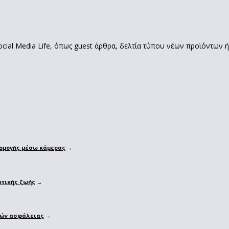
ial Media Life, όπως guest άρθρα, δελτία τύπου νέων προϊόντων ή
αρμογής μέσω κάμερας
→
ωτικής ζωής
→
σμών ασφάλειας
→