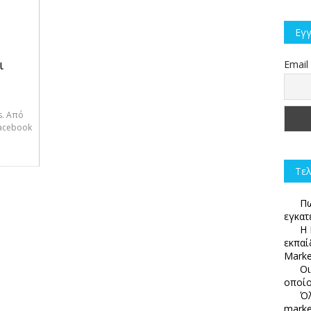
Εγγ
ι
Email
es. Από
Facebook
Τελ
Πω
εγκατ
Η 
εκπαί
Marke
Οι
οποίο
Όλ
marke