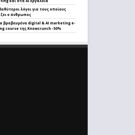
ting και στα AI εργαλεία
 βαθύτεροι λόγοι για τους οποίους
ζει ο άνθρωπος
α βραβευμένα digital & AI marketing e-
ing course της Knowcrunch -50%