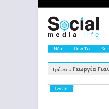
Νέα
How To
Soc
Γεωργία Για
Γράφει ο
Twitter