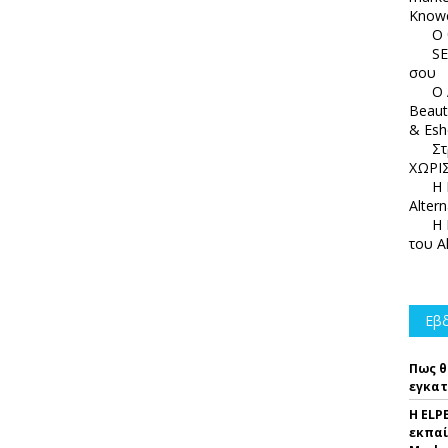
Knowc
Ο 
SE
σου
Ο 
Beaut
& Esh
Στ
ΧΩΡΙΣ
Η 
Alter
Η 
του A
Εβδ
Πως θ
εγκατ
Η ELP
εκπαί