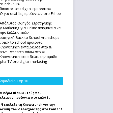
runch -50%
θάνατος του digital εμποράκου
O για σελίδες προϊόντων στο Eshop
Απόλυτoς Οδηγός Στρατηγικής
y Marketing για Online Φαρμακεία και
ops Καλλυντικών
ρατηγική Back to School για eshops
 back to school προϊόντα
Knowcrunch εκπαίδευσε Attp &
native Research πάνω στο ΑΙ
Knowcrunch εκπαιδεύει την ομάδα
lpha TV στο digital marketing
ομαδιαίο Top 10
α φέρω πίσω αυτούς που
έλειψαν προϊόντα στο καλάθι
EN επέλεξε τη Knowcrunch για την
δευση των στελεχών της στο Content