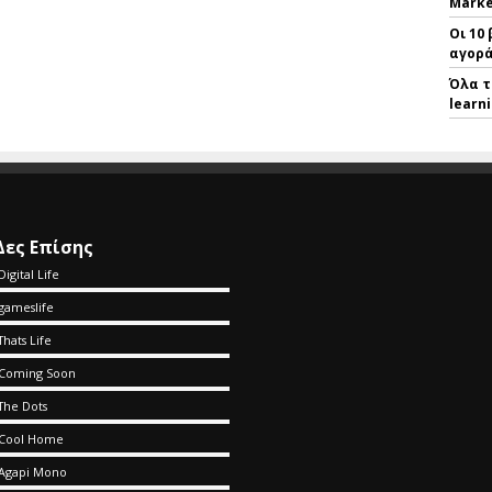
Marke
Οι 10
αγορά
Όλα τ
learn
Δες Επίσης
Digital Life
gameslife
Thats Life
Coming Soon
The Dots
Cool Home
Agapi Mono