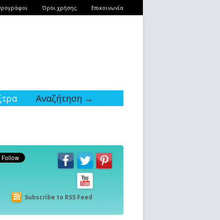
θρογράφοι
Όροι χρήσης
Επικοινωνία
ξτρα
Αναζήτηση →
Subscribe to RSS Feed