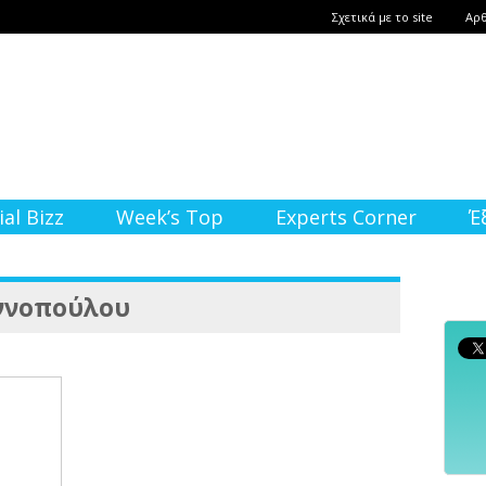
Σχετικά με το site
Αρ
ial Bizz
Week’s Top
Experts Corner
Έ
ννοπούλου