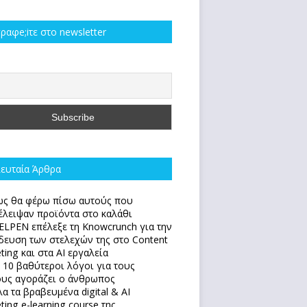
ραφe;iτε στο newsletter
ευταία Άρθρα
ς θα φέρω πίσω αυτούς που
έλειψαν προϊόντα στο καλάθι
ELPEN επέλεξε τη Knowcrunch για την
δευση των στελεχών της στο Content
ting και στα AI εργαλεία
 10 βαθύτεροι λόγοι για τους
υς αγοράζει ο άνθρωπος
α τα βραβευμένα digital & AI
ting e-learning course της