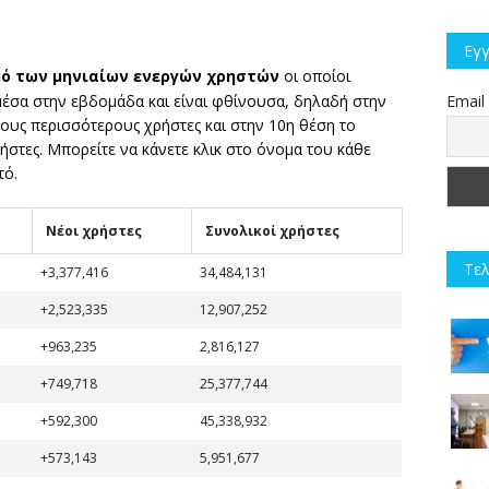
Εγγ
μό των μηνιαίων ενεργών χρηστών
οι οποίοι
μέσα στην εβδομάδα και είναι φθίνουσα, δηλαδή στην
Email
 τους περισσότερους χρήστες και στην 10η θέση το
ρήστες. Μπορείτε να κάνετε κλικ στο όνομα του κάθε
τό.
Νέοι χρήστες
Συνολικοί χρήστες
Τελ
+3,377,416
34,484,131
+2,523,335
12,907,252
+963,235
2,816,127
+749,718
25,377,744
+592,300
45,338,932
+573,143
5,951,677