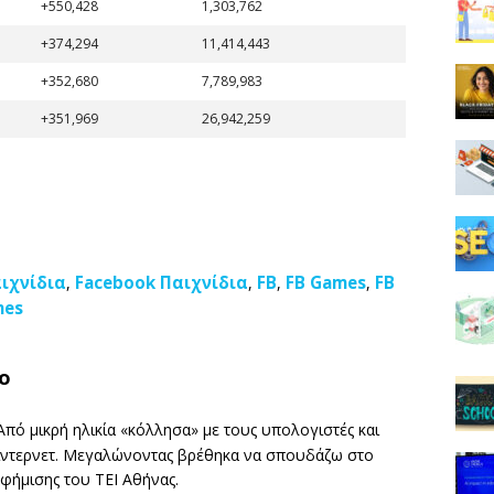
+550,428
1,303,762
+374,294
11,414,443
+352,680
7,789,983
+351,969
26,942,259
ιχνίδια
Facebook Παιχνίδια
FB
FB Games
FB
,
,
,
,
mes
ο
πό μικρή ηλικία «κόλλησα» με τους υπολογιστές και
 ίντερνετ. Μεγαλώνοντας βρέθηκα να σπουδάζω στο
αφήμισης του ΤΕΙ Αθήνας.