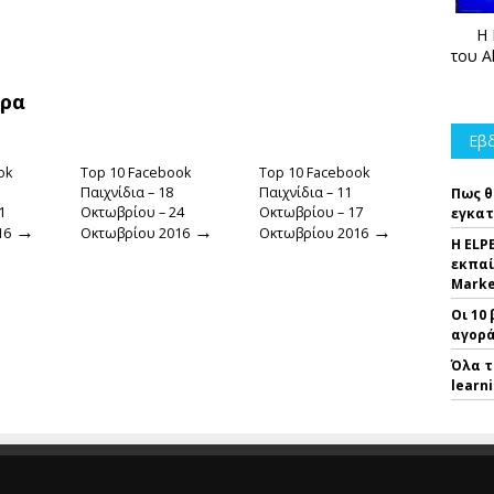
Η 
του A
θρα
Εβδ
ok
Top 10 Facebook
Top 10 Facebook
Παιχνίδια – 18
Παιχνίδια – 11
Πως θ
1
Οκτωβρίου – 24
Οκτωβρίου – 17
εγκατ
→
→
→
16
Οκτωβρίου 2016
Οκτωβρίου 2016
Η ELP
εκπαί
Marke
Οι 10
αγορά
Όλα τ
learn