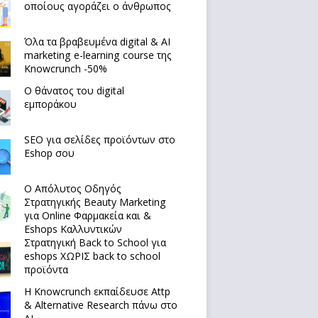
οποίους αγοράζει ο άνθρωπος
Όλα τα βραβευμένα digital & AI
marketing e-learning course της
Knowcrunch -50%
Ο θάνατος του digital
εμποράκου
SEO για σελίδες προϊόντων στο
Eshop σου
Ο Απόλυτoς Οδηγός
Στρατηγικής Beauty Marketing
για Online Φαρμακεία και &
Eshops Καλλυντικών
Στρατηγική Back to School για
eshops ΧΩΡΙΣ back to school
προϊόντα
Η Knowcrunch εκπαίδευσε Attp
& Alternative Research πάνω στο