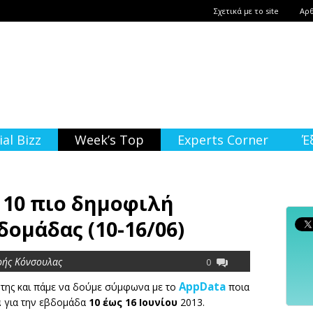
Σχετικά με το site
Αρ
ial Bizz
Week’s Top
Experts Corner
Έ
 10 πιο δημοφιλή
δομάδας (10-16/06)
ρής Κόνσουλας
0
AppData
 της και πάμε να δούμε σύμφωνα με το
ποια
α
για την εβδομάδα
10 έως 16 Ιουνίου
2013.