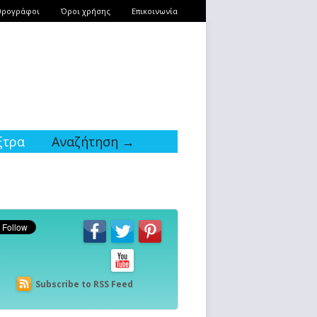
θρογράφοι
Όροι χρήσης
Επικοινωνία
ξτρα
Αναζήτηση →
Subscribe to RSS Feed