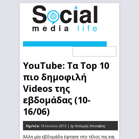
YouTube: Τα Top 10
πιο δημοφιλή
Videos της
εβδομάδας (10-
16/06)
Ημ/νία:
16 Ιουνίου 2013 |
by Θοδωρής Κόνσουλας
0
Άλλη μία εβδομάδα έφτασε στο τέλος της και