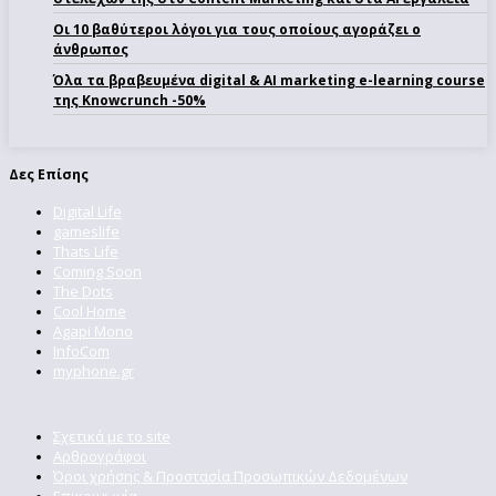
Οι 10 βαθύτεροι λόγοι για τους οποίους αγοράζει ο
άνθρωπος
Όλα τα βραβευμένα digital & AI marketing e-learning course
της Knowcrunch -50%
Δες Επίσης
Digital Life
gameslife
Thats Life
Coming Soon
The Dots
Cool Home
Agapi Mono
InfoCom
myphone.gr
Σχετικά με το site
Αρθρογράφοι
Όροι χρήσης & Προστασία Προσωπικών Δεδομένων