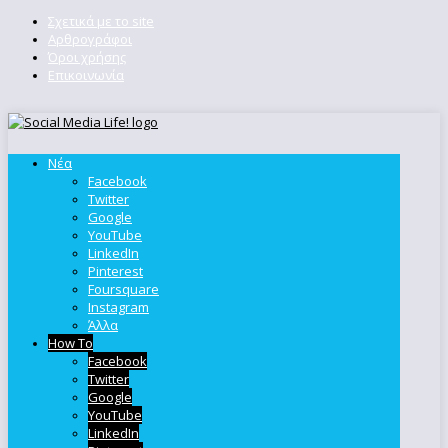
Σχετικά με το site
Αρθρογράφοι
Όροι χρήσης
Επικοινωνία
Νέα
Facebook
Twitter
Google
YouTube
LinkedIn
Pinterest
Foursquare
Instagram
Άλλα
How To
Facebook
Twitter
Google
YouTube
LinkedIn