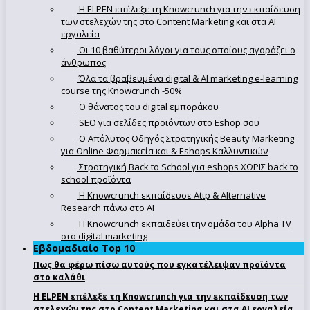
Η ELPEN επέλεξε τη Knowcrunch για την εκπαίδευση
των στελεχών της στο Content Marketing και στα AI
εργαλεία
Οι 10 βαθύτεροι λόγοι για τους οποίους αγοράζει ο
άνθρωπος
Όλα τα βραβευμένα digital & AI marketing e-learning
course της Knowcrunch -50%
Ο θάνατος του digital εμποράκου
SEO για σελίδες προϊόντων στο Eshop σου
Ο Απόλυτoς Οδηγός Στρατηγικής Beauty Marketing
για Online Φαρμακεία και & Eshops Καλλυντικών
Στρατηγική Back to School για eshops ΧΩΡΙΣ back to
school προϊόντα
Η Knowcrunch εκπαίδευσε Attp & Alternative
Research πάνω στο ΑΙ
Η Knowcrunch εκπαιδεύει την ομάδα του Alpha TV
στο digital marketing
Εβδομαδιαίο Top 10
Πως θα φέρω πίσω αυτούς που εγκατέλειψαν προϊόντα
στο καλάθι
Η ELPEN επέλεξε τη Knowcrunch για την εκπαίδευση των
στελεχών της στο Content Marketing και στα AI εργαλεία