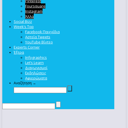
Pinterest
Foursquare
Instagram
Άλλα
Social Bizz
Week’s Top
Facebook Παιχνίδια
Αστεία Tweets
YouTube Βίντεο
Experts Corner
Έξτρα
Infographics
Let’s Learn
Διαγωνισμοί
Εκδηλώσεις
Αφιερώματα
Αναζήτηση →