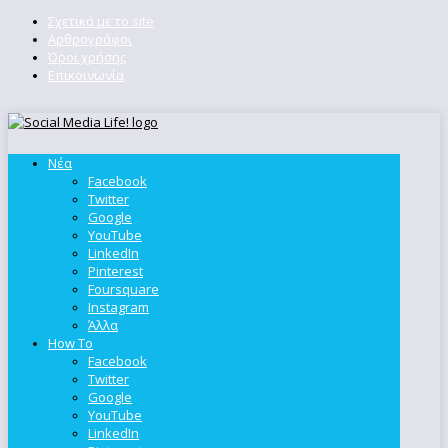
Σχετικά με το site
Αρθρογράφοι
Όροι χρήσης
Επικοινωνία
Νέα
Facebook
Twitter
Google
YouTube
LinkedIn
Pinterest
Foursquare
Instagram
Άλλα
How To
Facebook
Twitter
Google
YouTube
LinkedIn