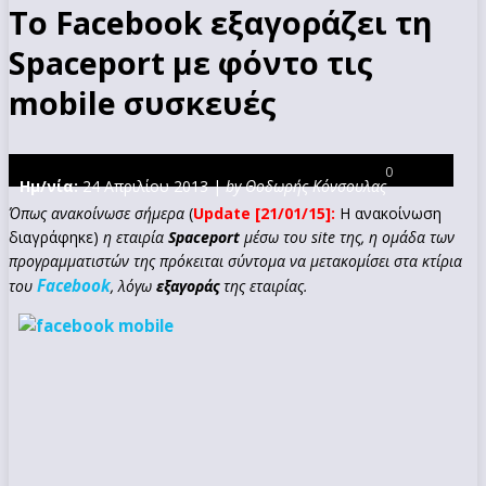
Το Facebook εξαγοράζει τη
Spaceport με φόντο τις
mobile συσκευές
0
Ημ/νία:
24 Απριλίου 2013 |
by Θοδωρής Κόνσουλας
Όπως ανακοίνωσε σήμερα
(
Update [21/01/15]:
Η ανακοίνωση
διαγράφηκε)
η εταιρία
Spaceport
μέσω του site της, η ομάδα των
προγραμματιστών της πρόκειται σύντομα να μετακομίσει στα κτίρια
Facebook
του
, λόγω
εξαγοράς
της εταιρίας.