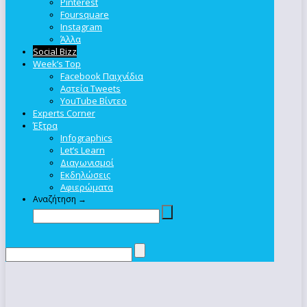
Pinterest
Foursquare
Instagram
Άλλα
Social Bizz
Week’s Top
Facebook Παιχνίδια
Αστεία Tweets
YouTube Βίντεο
Experts Corner
Έξτρα
Infographics
Let’s Learn
Διαγωνισμοί
Εκδηλώσεις
Αφιερώματα
Αναζήτηση →