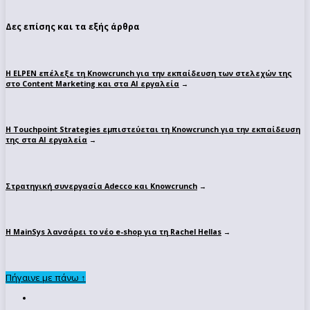
Δες επίσης και τα εξής άρθρα
Η ELPEN επέλεξε τη Knowcrunch για την εκπαίδευση των στελεχών της
στο Content Marketing και στα AI εργαλεία
→
Η Touchpoint Strategies εμπιστεύεται τη Knowcrunch για την εκπαίδευση
της στα ΑΙ εργαλεία
→
Στρατηγική συνεργασία Adecco και Knowcrunch
→
Η MainSys λανσάρει το νέο e-shop για τη Rachel Hellas
→
Πήγαινε με πάνω ↑