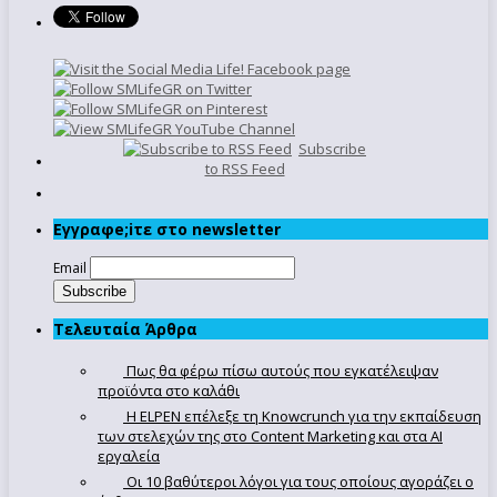
Subscribe
to RSS Feed
Εγγραφe;iτε στο newsletter
Email
Τελευταία Άρθρα
Πως θα φέρω πίσω αυτούς που εγκατέλειψαν
προϊόντα στο καλάθι
Η ELPEN επέλεξε τη Knowcrunch για την εκπαίδευση
των στελεχών της στο Content Marketing και στα AI
εργαλεία
Οι 10 βαθύτεροι λόγοι για τους οποίους αγοράζει ο