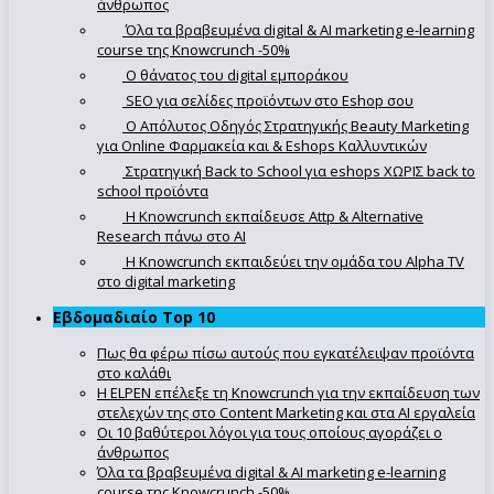
άνθρωπος
Όλα τα βραβευμένα digital & AI marketing e-learning
course της Knowcrunch -50%
Ο θάνατος του digital εμποράκου
SEO για σελίδες προϊόντων στο Eshop σου
Ο Απόλυτoς Οδηγός Στρατηγικής Beauty Marketing
για Online Φαρμακεία και & Eshops Καλλυντικών
Στρατηγική Back to School για eshops ΧΩΡΙΣ back to
school προϊόντα
Η Knowcrunch εκπαίδευσε Attp & Alternative
Research πάνω στο ΑΙ
Η Knowcrunch εκπαιδεύει την ομάδα του Alpha TV
στο digital marketing
Εβδομαδιαίο Top 10
Πως θα φέρω πίσω αυτούς που εγκατέλειψαν προϊόντα
στο καλάθι
Η ELPEN επέλεξε τη Knowcrunch για την εκπαίδευση των
στελεχών της στο Content Marketing και στα AI εργαλεία
Οι 10 βαθύτεροι λόγοι για τους οποίους αγοράζει ο
άνθρωπος
Όλα τα βραβευμένα digital & AI marketing e-learning
course της Knowcrunch -50%