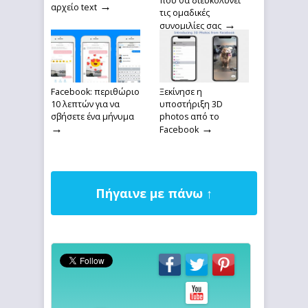
που θα διευκολύνει
→
αρχείο text
τις ομαδικές
→
συνομιλίες σας
Facebook: περιθώριο
Ξεκίνησε η
10 λεπτών για να
υποστήριξη 3D
σβήσετε ένα μήνυμα
photos από το
→
→
Facebook
Πήγαινε με πάνω ↑