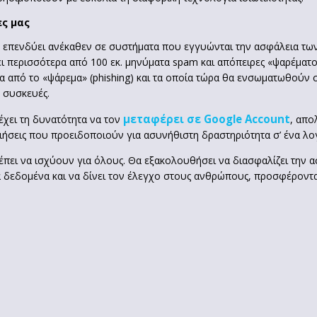
ες μας
gle επενδύει ανέκαθεν σε συστήματα που εγγυώνται την ασφάλεια τ
ι περισσότερα από 100 εκ. μηνύματα spam και απόπειρες «ψαρέματος
πό το «ψάρεμα» (phishing) και τα οποία τώρα θα ενσωματωθούν σε 
 συσκευές.
μεταφέρει σε Google Account
 έχει τη δυνατότητα να τον
, απο
ήσεις που προειδοποιούν για ασυνήθιστη δραστηριότητα σ’ ένα λογ
ρέπει να ισχύουν για όλους. Θα εξακολουθήσει να διασφαλίζει την 
α δεδομένα και να δίνει τον έλεγχο στους ανθρώπους, προσφέροντας