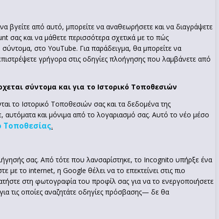
ν να βγείτε από αυτό, μπορείτε να αναθεωρήσετε και να διαγράψετε
nt σας και να μάθετε περισσότερα σχετικά με το πώς
, σύντομα, στο YouTube. Για παράδειγμα, θα μπορείτε να
 επιστρέψετε γρήγορα στις οδηγίες πλοήγησης που λαμβάνετε από
ρχεται σύντομα και για το Ιστορικό Τοποθεσιών
αι το Ιστορικό Τοποθεσιών σας και τα δεδομένα της
, αυτόματα και μόνιμα από το λογαριασμό σας. Αυτό το νέο μέσο
ό Τοποθεσίας
.
ιήγησής σας. Από τότε που λανσαρίστηκε, το Incognito υπήρξε ένα
ε το internet, η Google θέλει να το επεκτείνει στις πιο
 Πατήστε στη φωτογραφία του προφίλ σας για να το ενεργοποιήσετε
για τις οποίες αναζητάτε οδηγίες πρόσβασης— δε θα