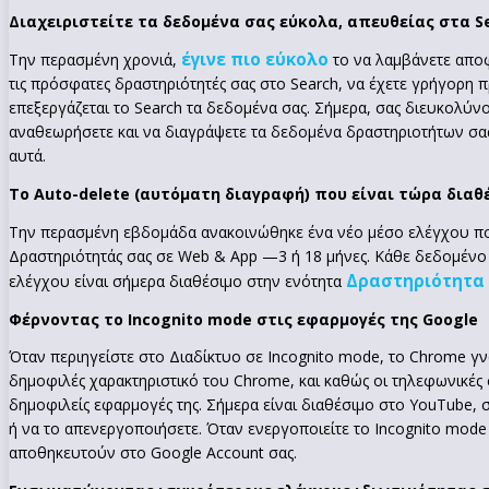
Διαχειριστείτε τα δεδομένα σας εύκολα, απευθείας στα Se
έγινε πιο εύκολο
Την περασμένη χρονιά,
το να λαμβάνετε αποφ
τις πρόσφατες δραστηριότητές σας στο Search, να έχετε γρήγορη 
επεξεργάζεται το Search τα δεδομένα σας. Σήμερα, σας διευκολύνο
αναθεωρήσετε και να διαγράψετε τα δεδομένα δραστηριοτήτων σας
αυτά.
Το Auto-delete (αυτόματη διαγραφή) που είναι τώρα διαθ
Την περασμένη εβδομάδα ανακοινώθηκε ένα νέο μέσο ελέγχου που 
Δραστηριότητάς σας σε Web & App —3 ή 18 μήνες. Κάθε δεδομένο π
Δραστηριότητα 
ελέγχου είναι σήμερα διαθέσιμο στην ενότητα
Φέρνοντας το Incognito mode στις εφαρμογές της Google
Όταν περιηγείστε στο Διαδίκτυο σε Incognito mode, το Chrome γνω
δημοφιλές χαρακτηριστικό του Chrome, και καθώς οι τηλεφωνικές σ
δημοφιλείς εφαρμογές της. Σήμερα είναι διαθέσιμο στο YouTube, 
ή να το απενεργοποιήσετε. Όταν ενεργοποιείτε το Incognito mode
αποθηκευτούν στο Google Account σας.