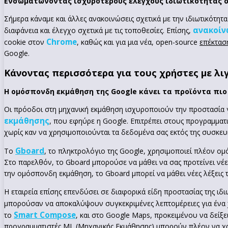
Ενσωματώνοντας ισχυρότερους ελέγχους ιδιωτικότητας 
Σήμερα κάναμε και άλλες ανακοινώσεις σχετικά με την ιδιωτικότητ
ανακοίν
διαφάνεια και έλεγχο σχετικά με τις τοποθεσίες. Επίσης,
Chrome
cookie στον
, καθώς και για μια νέα, open-source
επέκτασ
Google.
Κάνοντας περισσότερα για τους χρήστες με λι
Η ομόσπονδη εκμάθηση της Google κάνει τα προϊόντα πι
Οι πρόοδοι στη μηχανική εκμάθηση ισχυροποιούν την προστασία γ
εκμάθησης
, που εφηύρε η Google. Επιτρέπει στους προγραμματι
χωρίς καν να χρησιμοποιούνται τα δεδομένα σας εκτός της συσκευή
Gboard
Το
, το πληκτρολόγιο της Google, χρησιμοποιεί πλέον ο
Στο παρελθόν, το Gboard μπορούσε να μάθει να σας προτείνει νέες
την ομόσπονδη εκμάθηση, το Gboard μπορεί να μάθει νέες λέξεις τ
Η εταιρεία επίσης επενδύσει σε διαφορικά είδη προστασίας της ι
μπορούσαν να αποκαλύψουν συγκεκριμένες λεπτομέρειες για ένα
Smart Compose
το
, και στο Google Maps, προκειμένου να δείξ
προγραμματιστές ML (Μηχανικής Εκμάθησης) μπορούν πλέον να χρη