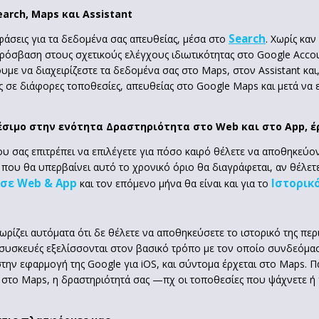
arch, Maps και Assistant
Search
άσεις για τα δεδομένα σας απευθείας, μέσα στο
. Χωρίς κα
πρόσβαση στους σχετικούς ελέγχους ιδιωτικότητας στο Google Accou
υμε να διαχειρίζεστε τα δεδομένα σας στο Maps, στον Assistant και
 σε διάφορες τοποθεσίες, απευθείας στο Google Maps και μετά να
έσιμο στην ενότητα Δραστηριότητα στο Web και στο App, έ
σας επιτρέπει να επιλέγετε για πόσο καιρό θέλετε να αποθηκεύοντ
ου θα υπερβαίνει αυτό το χρονικό όριο θα διαγράφεται, αν θέλετε
σε Web & App
Ιστορικ
και τον επόμενο μήνα θα είναι και για το
ρίζει αυτόματα ότι δε θέλετε να αποθηκεύσετε το ιστορικό της περ
υσκευές εξελίσσονται στον βασικό τρόπο με τον οποίο συνδεόμαστε μ
στην εφαρμογή της Google για iOS, και σύντομα έρχεται στο Maps.
 στo Maps, η δραστηριότητά σας —πχ οι τοποθεσίες που ψάχνετε ή 