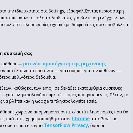
τά την ιδιωτικότητα στα Settings, εξασφαλίζοντας περισσότερη
ν αποτυπωμάτων σε όλο το Διαδίκτυο, για βελτίωση ελέγχων των
αποκαλύπτει πληροφορίες σχετικά με διαφημίσεις που προβάλλει η
τη συσκευή σας
μια νέα προσέγγιση της μηχανικής
η εκμάθηση—
ουν πιο έξυπνα τα προϊόντα — για εσάς και για τον καθέναν —
σότερα με λιγότερα δεδομένα.
ξεων, καθώς και των emoji σε δεκάδες εκατομμύρια συσκευές.
τις είχατε πληκτρολογήσει αρκετές φορές προηγουμένως. Πλέον, με
 να βλέπει καν η Google τι πληκτρολογείτε εσείς.
εκμάθησης χωρίς να απομνημονεύονται σ’ αυτά πληροφορίες που θα
Chrome
και, από τότε, χρησιμοποιήθηκε στον
, στο Gmail με
TensorFlow Privacy
 του open-source έργου
, όλοι οι