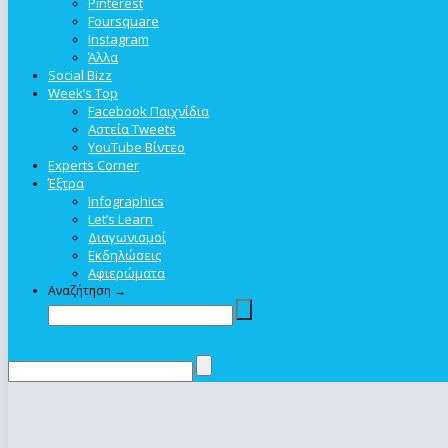
Pinterest
Foursquare
Instagram
Άλλα
Social Bizz
Week’s Top
Facebook Παιχνίδια
Αστεία Tweets
YouTube Βίντεο
Experts Corner
Έξτρα
Infographics
Let’s Learn
Διαγωνισμοί
Εκδηλώσεις
Αφιερώματα
Αναζήτηση →