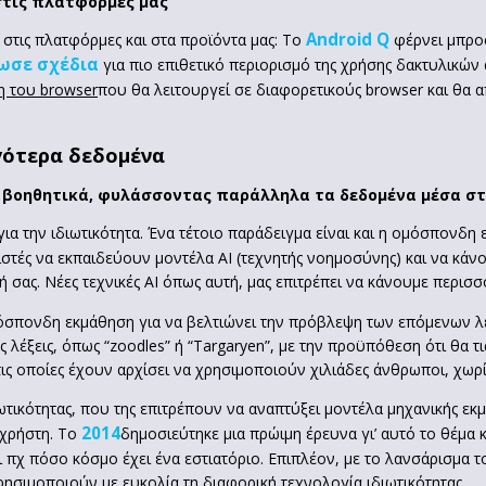
στις πλατφόρμες μας
Android Q
α στις πλατφόρμες και στα προϊόντα μας: Το
φέρνει μπροσ
ωσε σχέδια
για πιο επιθετικό περιορισμό της χρήσης δακτυλικώ
η του
browser
που θα λειτουργεί σε διαφορετικούς browser και θα 
γότερα δεδομένα
ο βοηθητικά, φυλάσσοντας παράλληλα τα δεδομένα μέσα σ
ια την ιδιωτικότητα. Ένα τέτοιο παράδειγμα είναι και η ομόσπονδ
στές να εκπαιδεύουν μοντέλα AI (τεχνητής νοημοσύνης) και να κάν
 σας. Νέες τεχνικές AI όπως αυτή, μας επιτρέπει να κάνουμε περισ
μόσπονδη εκμάθηση για να βελτιώνει την πρόβλεψη των επόμενων λέ
 λέξεις, όπως “zoodles” ή “Targaryen”, με την προϋπόθεση ότι θα 
ις οποίες έχουν αρχίσει να χρησιμοποιούν χιλιάδες άνθρωποι, χωρίς
διωτικότητας, που της επιτρέπουν να αναπτύξει μοντέλα μηχανικής 
2014
 χρήστη. Το
δημοσιεύτηκε μια πρώιμη έρευνα γι’ αυτό το θέμα 
ει πχ πόσο κόσμο έχει ένα εστιατόριο. Επιπλέον, με το λανσάρισμα
σιμοποιούν με ευκολία τη διαφορική τεχνολογία ιδιωτικότητας.