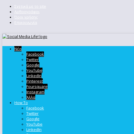
Σχετικά με το site
Αρθρογράφοι
Όροι χρήσης
Επικοινωνία
Νέα
Facebook
Twitter
Google
YouTube
LinkedIn
Pinterest
Foursquare
Instagram
Άλλα
How To
Facebook
Twitter
Google
YouTube
LinkedIn