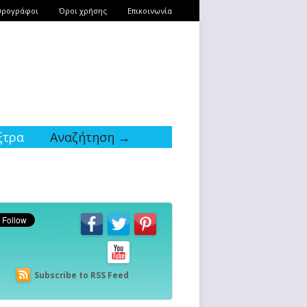
θρογράφοι
Όροι χρήσης
Επικοινωνία
ξτρα
Αναζήτηση →
Subscribe to RSS Feed