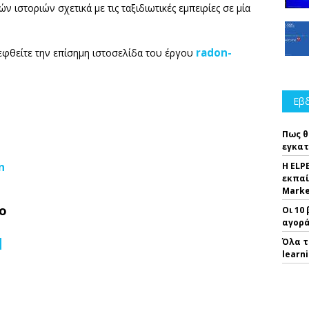
ιστοριών σχετικά με τις ταξιδιωτικές εμπειρίες σε μία
radon-
κεφθείτε την επίσημη ιστοσελίδα του έργου
Εβδ
Πως θ
εγκατ
Η ELP
n
εκπαί
Marke
ο
Οι 10
αγορά
Όλα τ
learn