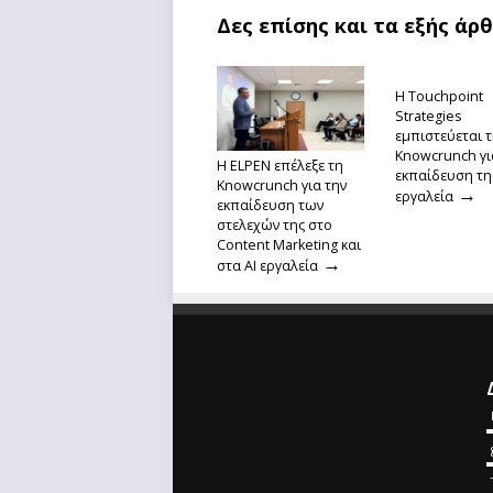
Δες επίσης και τα εξής άρ
Η Touchpoint
Strategies
εμπιστεύεται 
Knowcrunch γι
Η ELPEN επέλεξε τη
εκπαίδευση της
Knowcrunch για την
→
εργαλεία
εκπαίδευση των
στελεχών της στο
Content Marketing και
→
στα AI εργαλεία