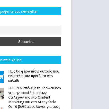
ραφe;iτε στο newsletter
ευταία Άρθρα
Πως θα φέρω πίσω αυτούς που
εγκατέλειψαν προϊόντα στο
καλάθι
Η ELPEN επέλεξε τη Knowcrunch
για την εκπαίδευση των
στελεχών της στο Content
Marketing και στα AI εργαλεία
Οι 10 βαθύτεροι λόγοι για τους