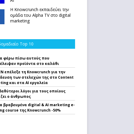
ΑΙ
Η Knowcrunch εκπαιδεύει την
ομάδα του Alpha TV στο digital
marketing
ομαδιαίο Top 10
α φέρω πίσω αυτούς που
έλειψαν προϊόντα στο καλάθι
EN επέλεξε τη Knowcrunch για την
δευση των στελεχών της στο Content
ting και στα AI εργαλεία
 βαθύτεροι λόγοι για τους οποίους
ζει ο άνθρωπος
α βραβευμένα digital & AI marketing e-
ing course της Knowcrunch -50%