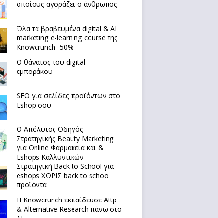
οποίους αγοράζει ο άνθρωπος
Όλα τα βραβευμένα digital & AI
marketing e-learning course της
Knowcrunch -50%
Ο θάνατος του digital
εμποράκου
SEO για σελίδες προϊόντων στο
Eshop σου
Ο Απόλυτoς Οδηγός
Στρατηγικής Beauty Marketing
για Online Φαρμακεία και &
Eshops Καλλυντικών
Στρατηγική Back to School για
eshops ΧΩΡΙΣ back to school
προϊόντα
Η Knowcrunch εκπαίδευσε Attp
& Alternative Research πάνω στο