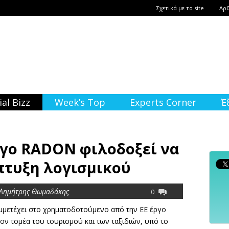
Σχετικά με το site
Αρ
ial Bizz
Week’s Top
Experts Corner
Έ
γο RADON φιλοδοξεί να
πτυξη λογισμικού
 Δημήτρης Θωμαδάκης
0
υμμετέχει στο χρηματοδοτούμενο από την ΕΕ έργο
ν τομέα του τουρισμού και των ταξιδιών, υπό το