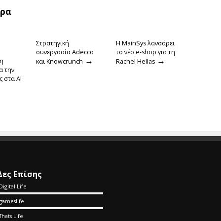
θρα
Στρατηγική
Η MainSys λανσάρει
συνεργασία Adecco
το νέο e-shop για τη
→
→
τη
και Knowcrunch
Rachel Hellas
α την
 στα ΑΙ
Δες Επίσης
Digital Life
gameslife
Thats Life