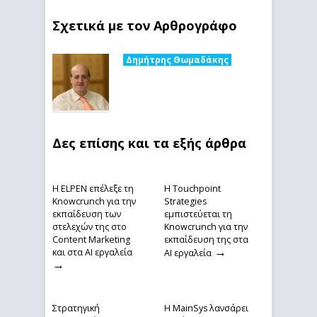
Σχετικά με τον Αρθρογράφο
Δημήτρης Θωμαδάκης
Δες επίσης και τα εξής άρθρα
Η ELPEN επέλεξε τη
Η Touchpoint
Knowcrunch για την
Strategies
εκπαίδευση των
εμπιστεύεται τη
στελεχών της στο
Knowcrunch για την
Content Marketing
εκπαίδευση της στα
→
και στα AI εργαλεία
ΑΙ εργαλεία
→
Στρατηγική
Η MainSys λανσάρει