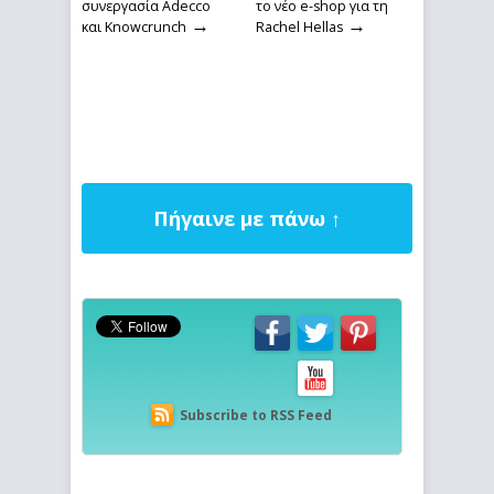
συνεργασία Adecco
το νέο e-shop για τη
→
→
και Knowcrunch
Rachel Hellas
Πήγαινε με πάνω ↑
Subscribe to RSS Feed