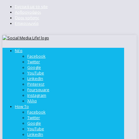
Σχετικά με το site
Αρθρογράφοι
Όροι χρήσης
Επικοινωνία
Νέα
Facebook
Twitter
Google
YouTube
LinkedIn
Pinterest
Foursquare
Instagram
Άλλα
How To
Facebook
Twitter
Google
YouTube
LinkedIn