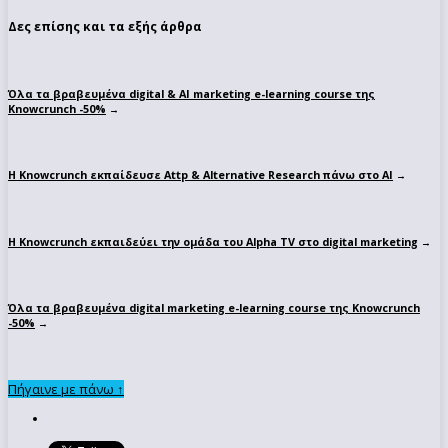
Δες επίσης και τα εξής άρθρα
Όλα τα βραβευμένα digital & AI marketing e-learning course της
Knowcrunch -50%
→
Η Knowcrunch εκπαίδευσε Attp & Alternative Research πάνω στο ΑΙ
→
Η Knowcrunch εκπαιδεύει την ομάδα του Alpha TV στο digital marketing
→
Όλα τα βραβευμένα digital marketing e-learning course της Knowcrunch
-50%
→
Πήγαινε με πάνω ↑