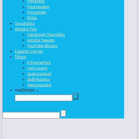
Pinterest
Foursquare
Instagram
Άλλα
Social Bizz
Week’s Top
Facebook Παιχνίδια
Αστεία Tweets
YouTube Βίντεο
Experts Corner
Έξτρα
Infographics
Let’s Learn
Διαγωνισμοί
Εκδηλώσεις
Αφιερώματα
Αναζήτηση →