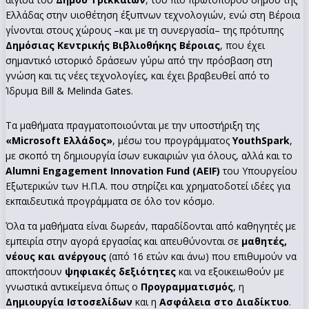
Ελλάδας στην υιοθέτηση έξυπνων τεχνολογιών, ενώ στη Βέροια
γίνονται στους χώρους –και με τη συνεργασία– της πρότυπης
Δημόσιας Κεντρικής Βιβλιοθήκης Βέροιας
, που έχει
σημαντικό ιστορικό δράσεων γύρω από την πρόσβαση στη
γνώση και τις νέες τεχνολογίες, και έχει βραβευθεί από το
Ίδρυμα Bill & Melinda Gates.
Τα μαθήματα πραγματοποιούνται με την υποστήριξη της
«
Microsoft
Ελλάδος»
, μέσω του προγράμματος
YouthSpark
,
με σκοπό τη δημιουργία ίσων ευκαιριών για όλους, αλλά και το
Alumni
Engagement
Innovation
Fund
(AEIF
)
του Υπουργείου
Εξωτερικών των Η.Π.Α. που στηρίζει και χρηματοδοτεί ιδέες για
εκπαιδευτικά προγράμματα σε όλο τον κόσμο.
Όλα τα μαθήματα είναι δωρεάν, παραδίδονται από καθηγητές με
εμπειρία στην αγορά εργασίας και απευθύνονται σε
μαθητές,
νέους και ανέργους
(από 16 ετών και άνω) που επιθυμούν να
αποκτήσουν
ψηφιακές δεξιότητες
και να εξοικειωθούν με
γνωστικά αντικείμενα όπως ο
Προγραμματισμός
, η
Δημιουργία Ιστοσελίδων
και η
Ασφάλεια στο Διαδίκτυο
.