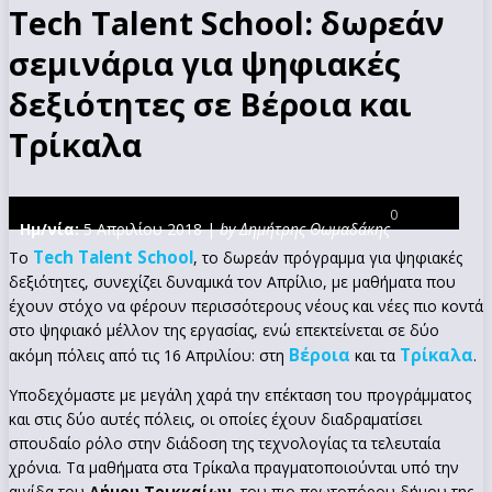
Tech Talent School: δωρεάν
σεμινάρια για ψηφιακές
δεξιότητες σε Βέροια και
Τρίκαλα
0
Ημ/νία:
5 Απριλίου 2018 |
by Δημήτρης Θωμαδάκης
Tech
Talent
School
Το
, το δωρεάν πρόγραμμα για ψηφιακές
δεξιότητες, συνεχίζει δυναμικά τον Απρίλιο, με μαθήματα που
έχουν στόχο να φέρουν περισσότερους νέους και νέες πιο κοντά
στο ψηφιακό μέλλον της εργασίας, ενώ επεκτείνεται σε δύο
Βέροια
Τρίκαλα
ακόμη πόλεις από τις 16 Απριλίου: στη
και τα
.
Υποδεχόμαστε με μεγάλη χαρά την επέκταση του προγράμματος
και στις δύο αυτές πόλεις, οι οποίες έχουν διαδραματίσει
σπουδαίο ρόλο στην διάδοση της τεχνολογίας τα τελευταία
χρόνια. Τα μαθήματα στα Τρίκαλα πραγματοποιούνται υπό την
αιγίδα του
Δήμου Τρικκαίων
, του πιο πρωτοπόρου δήμου της