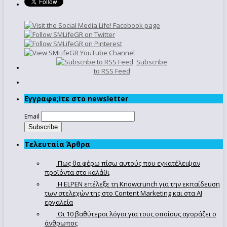
Subscribe
to RSS Feed
Εγγραφe;iτε στο newsletter
Email
Τελευταία Άρθρα
Πως θα φέρω πίσω αυτούς που εγκατέλειψαν
προϊόντα στο καλάθι
Η ELPEN επέλεξε τη Knowcrunch για την εκπαίδευση
των στελεχών της στο Content Marketing και στα AI
εργαλεία
Οι 10 βαθύτεροι λόγοι για τους οποίους αγοράζει ο
άνθρωπος