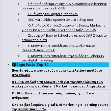
Όλα τα βραβευμένα digital & AI marketing e-learning
course της Knowcrunch -50%
Ο θάνατος του digital εμποράκου
SEO για σελίδες προϊόντων στο Eshop σου
Ο Απόλυτoς Οδηγός Στρατηγικής Beauty Marketing
για Online Φαρμακεία και & Eshops Καλλυντικών
Στρατηγική Back to School για eshops ΧΩΡΙΣ back to
school προϊόντα
Η Knowcrunch εκπαίδευσε Attp & Alternative
Research πάνω στο ΑΙ
Η Knowcrunch εκπαιδεύει την ομάδα του Alpha TV
στο digital marketing
Εβδομαδιαίο Top 10
Πως θα φέρω πίσω αυτούς που εγκατέλειψαν προϊόντα
στο καλάθι
Η ELPEN επέλεξε τη Knowcrunch για την εκπαίδευση των
στελεχών της στο Content Marketing και στα AI εργαλεία
Οι 10 βαθύτεροι λόγοι για τους οποίους αγοράζει ο
άνθρωπος
Όλα τα βραβευμένα digital & AI marketing e-learning course
της Knowcrunch -50%