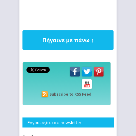
Πήγαινε με πάνω ↑
Subscribe to RSS Feed
Εγγραφe;iτε στο newsletter