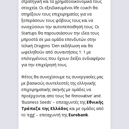
στρατηγική και τα χρηματοοικονομικά τους
στοιχεία. Οι εξειδικευμένοι life coach θα
στηρίξουν τους επιχειρηματίες για να
ξεπεράσουν τους φόβους τους και να
ενισχύσουν την αυτοπεποιθησή τους. Οι
Startups θα παρουσιάσουν την ιδεα τους
μπροστά σε μια ομάδα επενδυτών στην
τελική Dragons ‘Den εκδήλωση και θα
ωφεληθούν από συναντήσεις 1: 1 με
επιλεγμένους που έχουν δείξει ενδιαφέρον
για την επιχείρησή τους.
Φέτος θα συνεχίσουμε τις συνεργασίες μας
με βασικούς συντελεστές της ελληνικής
επιχειρηματικής σκηνής με ομάδες να
προέρχονται απο τους ‘be finnovative’ and
‘Business Seeds’ – επιταχυντές της
Εθνικής
Τράπεζα της Ελλάδος
και με ομάδες από
το ‘egg’ – επιταχυντή της
Eurobank
.