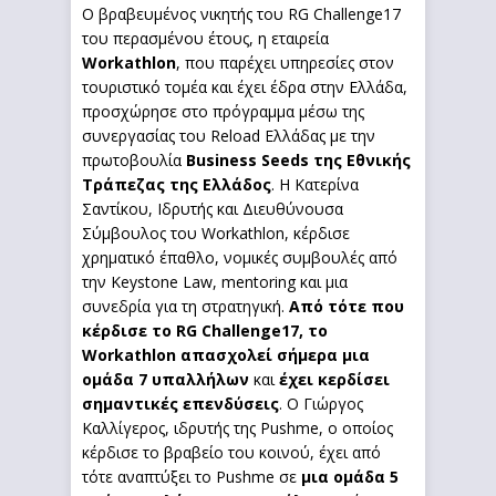
Ο βραβευμένος νικητής του RG Challenge17
του περασμένου έτους, η εταιρεία
Workathlon
, που παρέχει υπηρεσίες στον
τουριστικό τομέα και έχει έδρα στην Ελλάδα,
προσχώρησε στο πρόγραμμα μέσω της
συνεργασίας του Reload Ελλάδας με την
πρωτοβουλία
Business
Seeds
της Εθνικής
Τράπεζας της Ελλάδος
. Η Κατερίνα
Σαντίκου, Ιδρυτής και Διευθύνουσα
Σύμβουλος του Workathlon, κέρδισε
χρηματικό έπαθλο, νομικές συμβουλές από
την Keystone Law, mentoring και μια
συνεδρία για τη στρατηγική.
Από τότε που
κέρδισε το
RG
Challenge
17, το
Workathlon
απασχολεί σήμερα μια
ομάδα 7 υπαλλήλων
και
έχει κερδίσει
σημαντικές επενδύσεις
. Ο Γιώργος
Καλλίγερος, ιδρυτής της Pushme, ο οποίος
κέρδισε το βραβείο του κοινού, έχει από
τότε αναπτύξει το Pushme σε
μια ομάδα 5