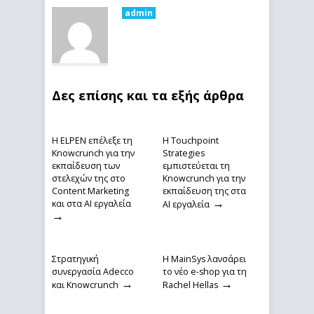
admin
Δες επίσης και τα εξής άρθρα
Η ELPEN επέλεξε τη
Η Touchpoint
Knowcrunch για την
Strategies
εκπαίδευση των
εμπιστεύεται τη
στελεχών της στο
Knowcrunch για την
Content Marketing
εκπαίδευση της στα
→
και στα AI εργαλεία
ΑΙ εργαλεία
→
Στρατηγική
Η MainSys λανσάρει
συνεργασία Adecco
το νέο e-shop για τη
→
→
και Knowcrunch
Rachel Hellas