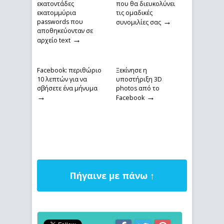
εκατοντάδες
που θα διευκολύνει
εκατομμύρια
τις ομαδικές
→
passwords που
συνομιλίες σας
αποθηκεύονταν σε
→
αρχείο text
Facebook: περιθώριο
Ξεκίνησε η
10 λεπτών για να
υποστήριξη 3D
σβήσετε ένα μήνυμα
photos από το
→
→
Facebook
Πήγαινε με πάνω ↑