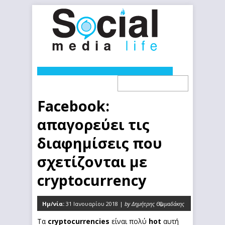
Facebook:
απαγορεύει τις
διαφημίσεις που
σχετίζονται με
cryptocurrency
Ημ/νία:
31 Ιανουαρίου 2018 |
by Δημήτρης Θωμαδάκης
0
Τα
cryptocurrencies
είναι πολύ
hot
αυτή