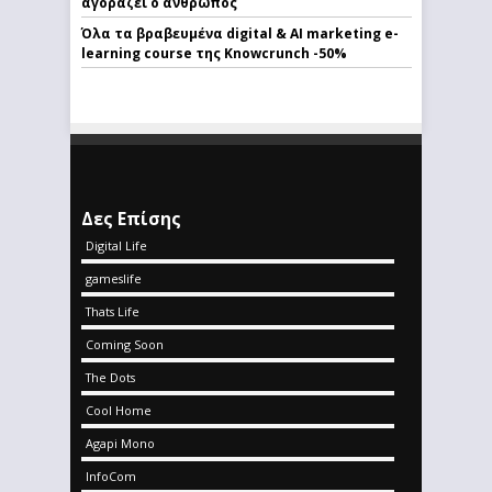
αγοράζει ο άνθρωπος
Όλα τα βραβευμένα digital & AI marketing e-
learning course της Knowcrunch -50%
Δες Επίσης
Digital Life
gameslife
Thats Life
Coming Soon
The Dots
Cool Home
Agapi Mono
InfoCom