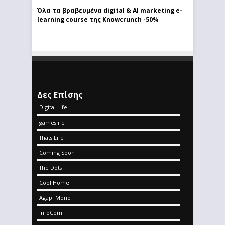
Όλα τα βραβευμένα digital & AI marketing e-
learning course της Knowcrunch -50%
Δες Επίσης
Digital Life
gameslife
Thats Life
Coming Soon
The Dots
Cool Home
Agapi Mono
InfoCom