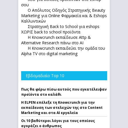
σου
Ο Απόλυτoς Οδηγός Στρατηγικής Beauty
Marketing για Online Φαρμακεία και & Eshops
Καλλυντικών
Στρατηγική Back to School για eshops
ΧΩΡΙΣ back to school προϊόντα
Η Knowcrunch εκπαίδευσε Attp &
Alternative Research πάνω στο ΑΙ
Η Knowcrunch εκπαιδεύει την ομάδα του
Alpha TV στο digital marketing
Εβδομαδιαίο Top 10
Πως θα φέρω πίσω αυτούς που εγκατέλειψαν
προϊόντα στο καλάθι
Η ELPEN επέλεξε τη Knowcrunch για την
εκπαίδευση των στελεχών της στο Content
Marketing και στα AI εργαλεία
Οι 10 βαθύτεροι λόγοι για τους οποίους
αγοράζει ο άνθρωπος