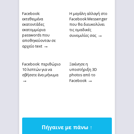
Facebook:
Η μεγάλη αλλαγή στο
εκτεθειμένα
Facebook Messenger
εκατοντάδες
που θα διευκολύνει
εκατομμύρια
τις ομαδικές
→
passwords που
συνομιλίες σας
αποθηκεύονταν σε
→
αρχείο text
Facebook: περιθώριο
Ξεκίνησε η
10 λεπτών για να
υποστήριξη 3D
σβήσετε ένα μήνυμα
photos από το
→
→
Facebook
Πήγαινε με πάνω ↑