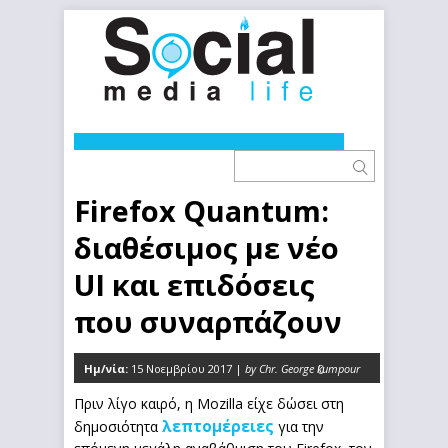
Firefox Quantum:
διαθέσιμος με νέο
UI και επιδόσεις
που συναρπάζουν
Ημ/νία:
15 Νοεμβρίου 2017 |
by Chr. George kumpour
0
Πριν λίγο καιρό, η Mozilla είχε δώσει στη
λεπτομέρειες
δημοσιότητα
για την