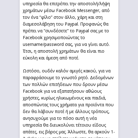
υπηρεσία θα επιτρέπει την αποστολή/λήψη
χρημάτων μέσω Facebook Messenger, από
τον ένα “φίλο” στον άλλο, χάρη και στη
διαμεσολάβηση του Paypal. Προφανώς θα
πρέπει να “συνδέσετε” το Paypal σας με το
Facebook χρησιμοποιώντας το
username/password σας, για να γίνει αυτό.
Έτσι, η αποστολή χρημάτων θα είναι πιο
εύκολη και άμεση από ποτέ.
Ωστόσο, ουδέν καλόν αμιγές κακού, για να
παραφράσουμε το γνωστό ρητό. Δεδομένων
των πολλών επιτήδειων που δρουν μέσω
Facebook για να εξαπατήσουν αθώους
χρήστες, κυρίως ηλικιωμένους και παιδιά,
αποσπώντας τους χρήματα για προϊόντα που
δεν θα λάβουν ποτέ ή με άλλους τρόπους,
ανησυχούμε για το πόσο αυτή η νέα
υπηρεσία θα διευκολύνει τέτοιου είδους
απάτες, εις βάρος μας. Άλλωστε, θα αρκούν 1-