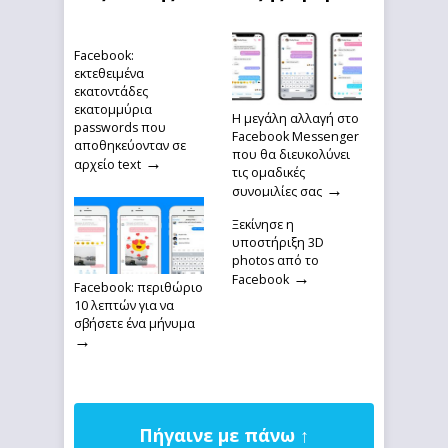
Facebook:
εκτεθειμένα
εκατοντάδες
εκατομμύρια
Η μεγάλη αλλαγή στο
passwords που
Facebook Messenger
αποθηκεύονταν σε
που θα διευκολύνει
→
αρχείο text
τις ομαδικές
→
συνομιλίες σας
Ξεκίνησε η
υποστήριξη 3D
photos από το
→
Facebook
Facebook: περιθώριο
10 λεπτών για να
σβήσετε ένα μήνυμα
→
Πήγαινε με πάνω ↑