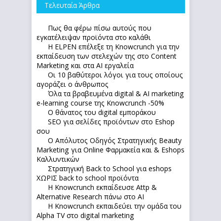
Τελευταία Άρθρα
Πως θα φέρω πίσω αυτούς που
εγκατέλειψαν προϊόντα στο καλάθι
Η ELPEN επέλεξε τη Knowcrunch για την
εκπαίδευση των στελεχών της στο Content
Marketing και στα AI εργαλεία
Οι 10 βαθύτεροι λόγοι για τους οποίους
αγοράζει ο άνθρωπος
Όλα τα βραβευμένα digital & AI marketing
e-learning course της Knowcrunch -50%
Ο θάνατος του digital εμποράκου
SEO για σελίδες προϊόντων στο Eshop
σου
Ο Απόλυτoς Οδηγός Στρατηγικής Beauty
Marketing για Online Φαρμακεία και & Eshops
Καλλυντικών
Στρατηγική Back to School για eshops
ΧΩΡΙΣ back to school προϊόντα
Η Knowcrunch εκπαίδευσε Attp &
Alternative Research πάνω στο ΑΙ
Η Knowcrunch εκπαιδεύει την ομάδα του
Alpha TV στο digital marketing