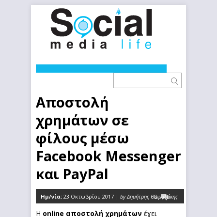
Αποστολή
χρημάτων σε
φίλους μέσω
Facebook Messenger
και PayPal
Ημ/νία:
23 Οκτωβρίου 2017 |
by Δημήτρης Θωμαδάκης
0
Η
online αποστολή χρημάτων
έχει