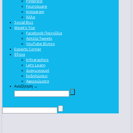
Pinterest
Foursquare
Instagram
Άλλα
Social Bizz
Week’s Top
Facebook Παιχνίδια
Αστεία Tweets
YouTube Βίντεο
Experts Corner
Έξτρα
Infographics
Let’s Learn
Διαγωνισμοί
Εκδηλώσεις
Αφιερώματα
Αναζήτηση →