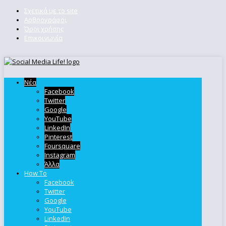
Σχετικά με το site
Αρθρογράφοι
Όροι χρήσης
Επικοινωνία
Νέα
Facebook
Twitter
Google
YouTube
LinkedIn
Pinterest
Foursquare
Instagram
Άλλα
How To
Facebook
Twitter
Google
YouTube
LinkedIn