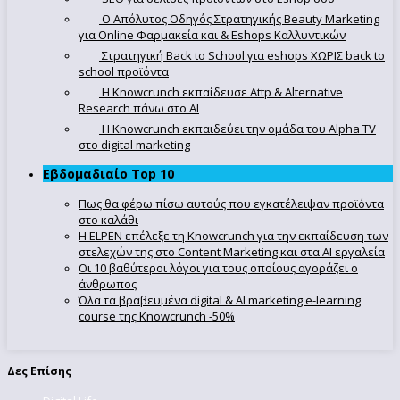
Ο Απόλυτoς Οδηγός Στρατηγικής Beauty Marketing
για Online Φαρμακεία και & Eshops Καλλυντικών
Στρατηγική Back to School για eshops ΧΩΡΙΣ back to
school προϊόντα
Η Knowcrunch εκπαίδευσε Attp & Alternative
Research πάνω στο ΑΙ
Η Knowcrunch εκπαιδεύει την ομάδα του Alpha TV
στο digital marketing
Εβδομαδιαίο Top 10
Πως θα φέρω πίσω αυτούς που εγκατέλειψαν προϊόντα
στο καλάθι
Η ELPEN επέλεξε τη Knowcrunch για την εκπαίδευση των
στελεχών της στο Content Marketing και στα AI εργαλεία
Οι 10 βαθύτεροι λόγοι για τους οποίους αγοράζει ο
άνθρωπος
Όλα τα βραβευμένα digital & AI marketing e-learning
course της Knowcrunch -50%
Δες Επίσης