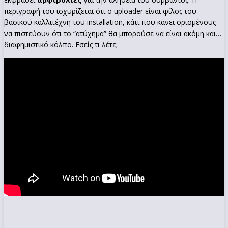
περιγραφή του ισχυρίζεται ότι ο uploader είναι φίλος του
βασικού καλλιτέχνη του installation, κάτι που κάνει ορισμένους
να πιστεύουν ότι το “ατύχημα” θα μπορούσε να είναι ακόμη και…
διαφημιστικό κόλπο. Εσείς τι λέτε;