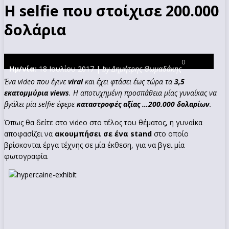
Η selfie που στοίχισε 200.000
δολάρια
0
Ημ/νία:
18 Ιουλίου 2017 |
by Δημήτρης Θωμαδάκης
Ένα video που έγινε
viral
και έχει φτάσει έως τώρα τα
3,5
εκατομμύρια views
. Η αποτυχημένη προσπάθεια μίας γυναίκας να
βγάλει μία selfie έφερε
καταστροφές αξίας …200.000 δολαρίων
.
Όπως θα δείτε στο video στο τέλος του θέματος, η γυναίκα
αποφασίζει να
ακουμπήσει σε ένα stand
στο οποίο
βρίσκονται έργα τέχνης σε μία έκθεση, για να βγει μία
φωτογραφία.