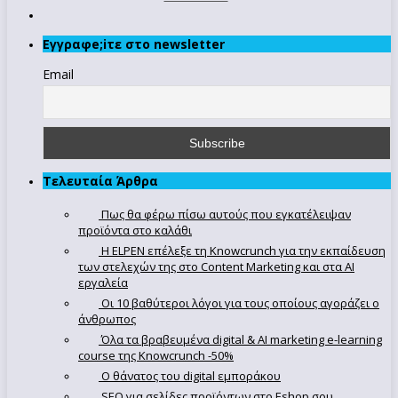
Εγγραφe;iτε στο newsletter
Email
Τελευταία Άρθρα
Πως θα φέρω πίσω αυτούς που εγκατέλειψαν
προϊόντα στο καλάθι
Η ELPEN επέλεξε τη Knowcrunch για την εκπαίδευση
των στελεχών της στο Content Marketing και στα AI
εργαλεία
Οι 10 βαθύτεροι λόγοι για τους οποίους αγοράζει ο
άνθρωπος
Όλα τα βραβευμένα digital & AI marketing e-learning
course της Knowcrunch -50%
Ο θάνατος του digital εμποράκου
SEO για σελίδες προϊόντων στο Eshop σου