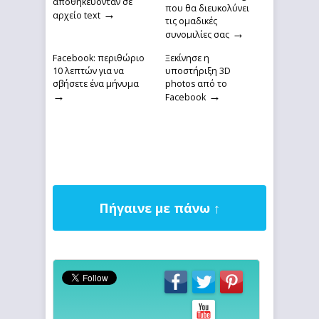
αποθηκεύονταν σε
που θα διευκολύνει
→
αρχείο text
τις ομαδικές
→
συνομιλίες σας
Facebook: περιθώριο
Ξεκίνησε η
10 λεπτών για να
υποστήριξη 3D
σβήσετε ένα μήνυμα
photos από το
→
→
Facebook
Πήγαινε με πάνω ↑