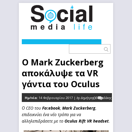
O Mark Zuckerberg
αποκάλυψε τα VR
γάντια του Oculus
Ημ/νία:
14 Φεβρουαρίου 2017 |
by Δημήτρης Θωμαδάκης
0
Ο CEO του
Fa
c
ebook
,
Mark Zuckerberg
,
επιδεικνύει ένα νέο τρόπο για να
αλληλεπιδράσετε με το
Oculus Rift VR headset
.