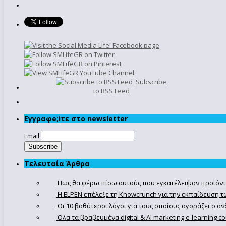
Subscribe
to RSS Feed
Εγγραφe;iτε στο newsletter
Email
Τελευταία Άρθρα
Πως θα φέρω πίσω αυτούς που εγκατέλειψαν προϊόντ
Η ELPEN επέλεξε τη Knowcrunch για την εκπαίδευση τω
Οι 10 βαθύτεροι λόγοι για τους οποίους αγοράζει ο 
Όλα τα βραβευμένα digital & AI marketing e-learning 