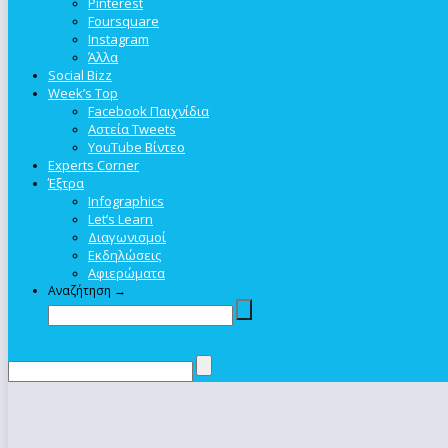
Pinterest
Foursquare
Instagram
Άλλα
Social Bizz
Week’s Top
Facebook Παιχνίδια
Αστεία Tweets
YouTube Βίντεο
Experts Corner
Έξτρα
Infographics
Let’s Learn
Διαγωνισμοί
Εκδηλώσεις
Αφιερώματα
Αναζήτηση →