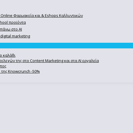
 Online Φαρμακεία και & Eshops Καλλυντικών
chool προϊόντα
 πάνω στο ΑΙ
igital marketing
ο καλάθι
ελεχών της στο Content Marketing και στα AI εργαλεία
ωπος
se της Knowcrunch -50%