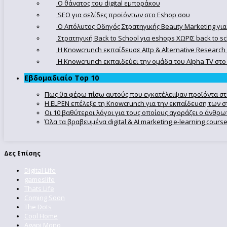
Ο θάνατος του digital εμποράκου
SEO για σελίδες προϊόντων στο Eshop σου
Ο Απόλυτoς Οδηγός Στρατηγικής Beauty Marketing για
Στρατηγική Back to School για eshops ΧΩΡΙΣ back to s
Η Knowcrunch εκπαίδευσε Attp & Alternative Research
Η Knowcrunch εκπαιδεύει την ομάδα του Alpha TV στο d
Εβδομαδιαίο Top 10
Πως θα φέρω πίσω αυτούς που εγκατέλειψαν προϊόντα στ
Η ELPEN επέλεξε τη Knowcrunch για την εκπαίδευση των στ
Οι 10 βαθύτεροι λόγοι για τους οποίους αγοράζει ο άνθρ
Όλα τα βραβευμένα digital & AI marketing e-learning cour
Δες Επίσης
Digital Life
gameslife
Thats Life
Coming Soon
The Dots
Cool Home
Agapi Mono