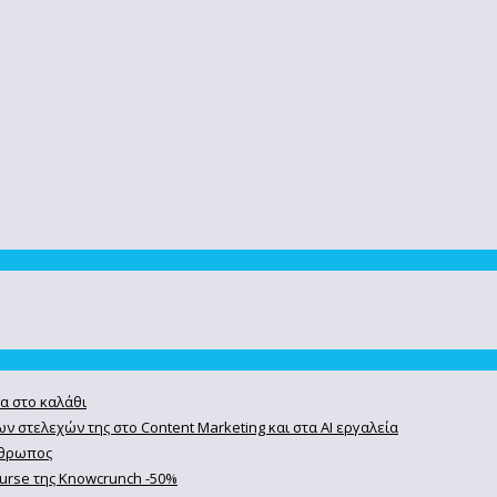
α στο καλάθι
ν στελεχών της στο Content Marketing και στα AI εργαλεία
άνθρωπος
course της Knowcrunch -50%