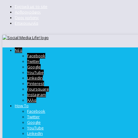
Σχετικά με το site
Αρθρογράφοι
Όροι χρήσης
Επικοινωνία
Νέα
Facebook
Twitter
Google
YouTube
LinkedIn
Pinterest
Foursquare
Instagram
Άλλα
How To
Facebook
Twitter
Google
YouTube
LinkedIn