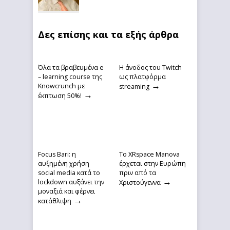
Δες επίσης και τα εξής άρθρα
Όλα τα βραβευμένα e
Η άνοδος του Twitch
– learning course της
ως πλατφόρμα
→
Knowcrunch με
streaming
→
έκπτωση 50%!
Focus Bari: η
Το XRspace Manova
αυξημένη χρήση
έρχεται στην Ευρώπη
social media κατά το
πριν από τα
→
lockdown αυξάνει την
Χριστούγεννα
μοναξιά και φέρνει
→
κατάθλιψη