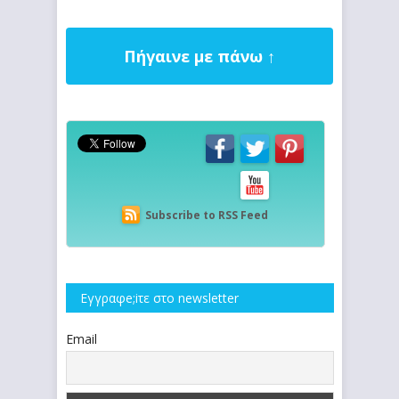
Πήγαινε με πάνω ↑
Subscribe to RSS Feed
Εγγραφe;iτε στο newsletter
Email