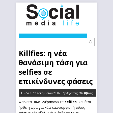
Killfies: η νέα
θανάσιμη τάση για
selfies σε
επικίνδυνες φάσεις
Ημ/νία:
12 Δεκεμβρίου 2016 |
by Δημήτρης Θωμαδάκης
0
Φαίνεται πως «γέρασαν» τα
selfies
, και έτσι
ήρθε η ώρα για κάτι καινούργιο, ή τέλος
πάντων μία εξελιγμένη έκδοση τους.