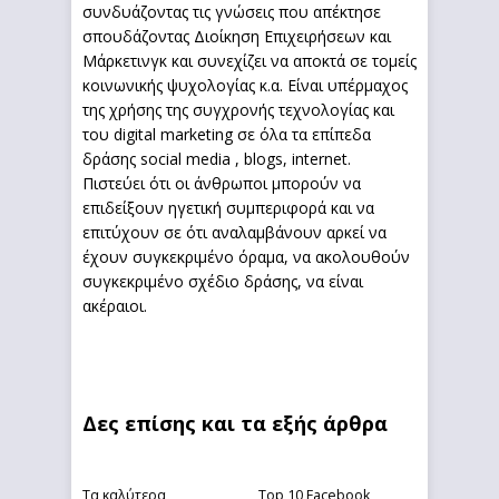
συνδυάζοντας τις γνώσεις που απέκτησε
σπουδάζοντας Διοίκηση Επιχειρήσεων και
Μάρκετινγκ και συνεχίζει να αποκτά σε τομείς
κοινωνικής ψυχολογίας κ.α. Είναι υπέρμαχος
της χρήσης της συγχρονής τεχνολογίας και
του digital marketing σε όλα τα επίπεδα
δράσης social media , blogs, internet.
Πιστεύει ότι οι άνθρωποι μπορούν να
επιδείξουν ηγετική συμπεριφορά και να
επιτύχουν σε ότι αναλαμβάνουν αρκεί να
έχουν συγκεκριμένο όραμα, να ακολουθούν
συγκεκριμένο σχέδιο δράσης, να είναι
ακέραιοι.
Δες επίσης και τα εξής άρθρα
Τα καλύτερα
Top 10 Facebook