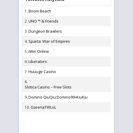
Boom Beach
1.
UNO ™ & Friends
2.
Dungeon Brawlers
3.
Sparta: War of Empires
4.
iWin Online
5.
Liberators
6.
Huuuge Casino
7.
8.
Slotica Casino – Free Slots
Domino QiuQiu:Domino99•KiuKiu
9.
GarenaTWLoL
10.