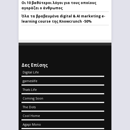
Οι 10 βαθύτεροι λόγοι για τους οποίους
αγοράζει ο άνθρωπος
Όλα τα βραβευμένα digital & AI marketing e-
learning course της Knowcrunch -50%
Δες Επίσης
Digital Life
gameslife
Thats Life
Coming Soon
The Dots
Cool Home
Agapi Mono