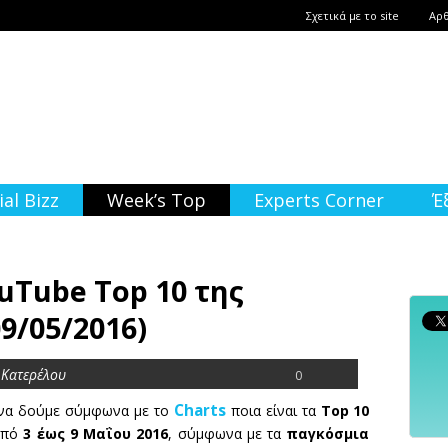
Σχετικά με το site
Αρ
ial Bizz
Week’s Top
Experts Corner
Έ
uTube Top 10 της
9/05/2016)
 Κατερέλου
0
Charts
 να δούμε σύμφωνα με το
ποια είναι τα
Top 10
από
3 έως 9 Μαΐου 2016
, σύμφωνα με τα
παγκόσμια