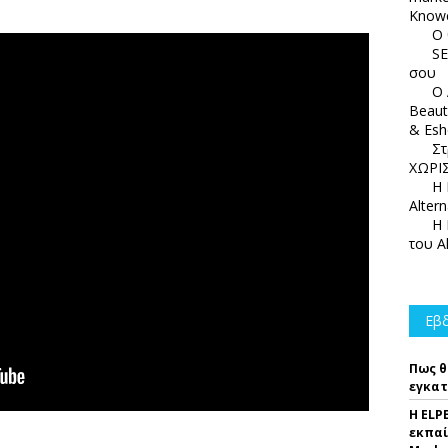
Knowc
Ο 
SE
σου
Ο 
Beaut
& Esh
Στ
ΧΩΡΙΣ
Η 
Alter
Η 
του A
Εβδ
Πως θ
εγκατ
Η ELP
εκπαί