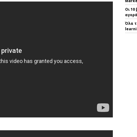
Marke
Οι 10
αγορά
Όλα τ
learn