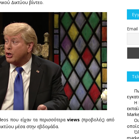
κού Δικτύου βίντεο.
Εγγ
Email
Τελ
Πω
εγκατ
Η 
εκπαί
Marke
ideos που είχαν τα περισσότερα
views
(προβολές) από
Οι
οποίο
δικτύου μέσα στην εβδομάδα.
Όλ
marke