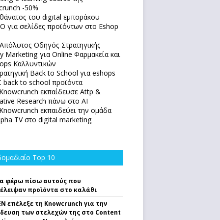
runch -50%
θάνατος του digital εμποράκου
O για σελίδες προϊόντων στο Eshop
Απόλυτoς Οδηγός Στρατηγικής
y Marketing για Online Φαρμακεία και
ops Καλλυντικών
ρατηγική Back to School για eshops
 back to school προϊόντα
Knowcrunch εκπαίδευσε Attp &
native Research πάνω στο ΑΙ
Knowcrunch εκπαιδεύει την ομάδα
lpha TV στο digital marketing
ομαδιαίο Top 10
α φέρω πίσω αυτούς που
έλειψαν προϊόντα στο καλάθι
EN επέλεξε τη Knowcrunch για την
δευση των στελεχών της στο Content