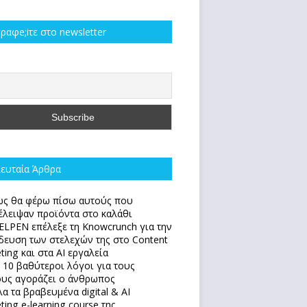
ραφe;iτε στο newsletter
ευταία Άρθρα
ς θα φέρω πίσω αυτούς που
έλειψαν προϊόντα στο καλάθι
ELPEN επέλεξε τη Knowcrunch για την
δευση των στελεχών της στο Content
ting και στα AI εργαλεία
 10 βαθύτεροι λόγοι για τους
υς αγοράζει ο άνθρωπος
α τα βραβευμένα digital & AI
ting e-learning course της