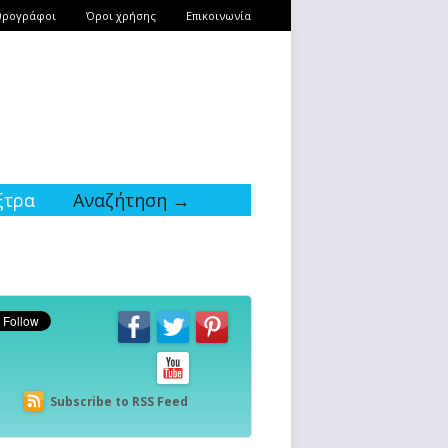
θρογράφοι
Όροι χρήσης
Επικοινωνία
ξτρα
Αναζήτηση →
Subscribe to RSS Feed