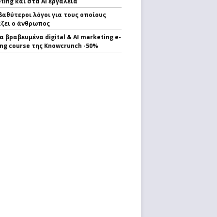
ting και στα AI εργαλεία
 βαθύτεροι λόγοι για τους οποίους
ζει ο άνθρωπος
α βραβευμένα digital & AI marketing e-
ing course της Knowcrunch -50%