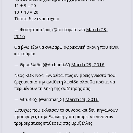
11 + 9 = 20
10 + 10 = 20
Τίποτα δεν εναι τυχαίο
March 23,
— Φοιτητοπατέρας (@foititopateras)
2016
Θα βγω έξω να σνιφαρω αφρικανική σκόνη που είναι
και τσάμπα.
March 23, 2016
— Θρυαλλίδα (@ArchontiaV)
Νέος ΚΟΚ Νο4: Εννοείται πως αν βρεις γνωστό που
έρχεται απο την αντίθετη λωρίδα όλοι θα πρέπει να
περιμένουν τη λήξη της συζήτησης σας.
March 23, 2016
— VitruBio∑ (@antmar_G)
Ευτυχως που εκλεισαν τα συνορα και δεν πηγαινουν
προσφυγες στην Ευρωπη γιατι μπορει να γινονταν
τρομοκρατικες επιθεσεις στις Βρυξελλες