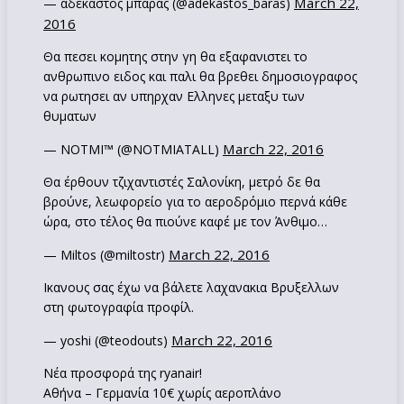
March 22,
— αδεκαστος μπαρας (@adekastos_baras)
2016
Θα πεσει κομητης στην γη θα εξαφανιστει το
ανθρωπινο ειδος και παλι θα βρεθει δημοσιογραφος
να ρωτησει αν υπηρχαν Ελληνες μεταξυ των
θυματων
March 22, 2016
— ΝΟΤΜΙ™ (@NOTMIATALL)
Θα έρθουν τζιχαντιστές Σαλονίκη, μετρό δε θα
βρούνε, λεωφορείο για το αεροδρόμιο περνά κάθε
ώρα, στο τέλος θα πιούνε καφέ με τον Άνθιμο…
March 22, 2016
— Miltos (@miltostr)
Ικανους σας έχω να βάλετε λαχανακια Βρυξελλων
στη φωτογραφία προφίλ.
March 22, 2016
— yoshi (@teodouts)
Νέα προσφορά της ryanair!
Αθήνα – Γερμανία 10€ χωρίς αεροπλάνο