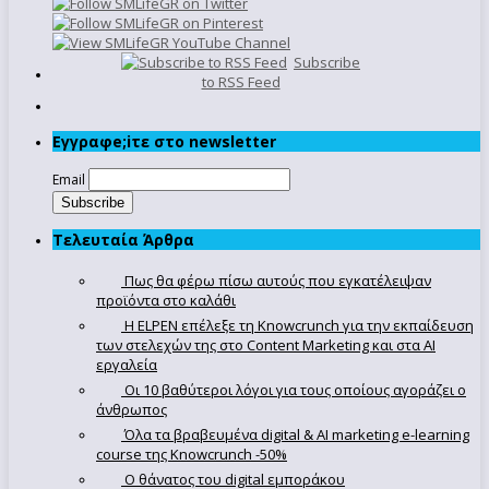
Subscribe
to RSS Feed
Εγγραφe;iτε στο newsletter
Email
Τελευταία Άρθρα
Πως θα φέρω πίσω αυτούς που εγκατέλειψαν
προϊόντα στο καλάθι
Η ELPEN επέλεξε τη Knowcrunch για την εκπαίδευση
των στελεχών της στο Content Marketing και στα AI
εργαλεία
Οι 10 βαθύτεροι λόγοι για τους οποίους αγοράζει ο
άνθρωπος
Όλα τα βραβευμένα digital & AI marketing e-learning
course της Knowcrunch -50%
Ο θάνατος του digital εμποράκου