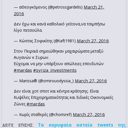
March 21,
— αΘεογκόμενος (@petrossgardelis)
2016
Δεν έχω και κανά καθολικό γείτονα,να τσιμπήσω
λίγο πετσούλα.
March 27, 2016
— Κώστας Σοφικίτης (@taft1981)
Στον Πειραιά σημειώθηκαν μαχαιρώματα μεταξύ
Αυγανών κ Συρων.
Εύχομαι να μην υπάρξουν απώλειες επενδυτών
#mardas
#syriza_investments
March 27, 2016
— Marissa® (@omirouodyssia_)
Δεν είναι χοτ σποτ και κέντρα κράτησης. Είναι
Κυψέλες Επιχειρηματικότητας και Ειδικές Οικονομικές
#mardas
Ζώνες
March 27, 2016
— Χωρίς σταθερές (@chorisref)
Τα κορυφαία αστεία tweets της
ΔΕΙΤΕ ΕΠΙΣΗΣ: