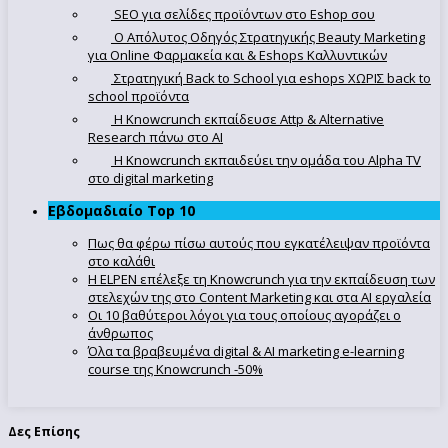
SEO για σελίδες προϊόντων στο Eshop σου
Ο Απόλυτoς Οδηγός Στρατηγικής Beauty Marketing
για Online Φαρμακεία και & Eshops Καλλυντικών
Στρατηγική Back to School για eshops ΧΩΡΙΣ back to
school προϊόντα
Η Knowcrunch εκπαίδευσε Attp & Alternative
Research πάνω στο ΑΙ
Η Knowcrunch εκπαιδεύει την ομάδα του Alpha TV
στο digital marketing
Εβδομαδιαίο Top 10
Πως θα φέρω πίσω αυτούς που εγκατέλειψαν προϊόντα
στο καλάθι
Η ELPEN επέλεξε τη Knowcrunch για την εκπαίδευση των
στελεχών της στο Content Marketing και στα AI εργαλεία
Οι 10 βαθύτεροι λόγοι για τους οποίους αγοράζει ο
άνθρωπος
Όλα τα βραβευμένα digital & AI marketing e-learning
course της Knowcrunch -50%
Δες Επίσης