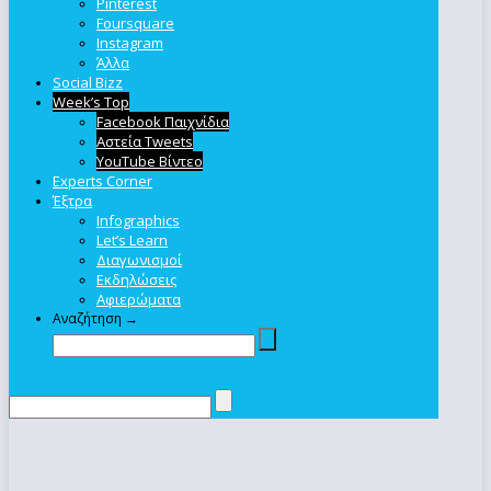
Pinterest
Foursquare
Instagram
Άλλα
Social Bizz
Week’s Top
Facebook Παιχνίδια
Αστεία Tweets
YouTube Βίντεο
Experts Corner
Έξτρα
Infographics
Let’s Learn
Διαγωνισμοί
Εκδηλώσεις
Αφιερώματα
Αναζήτηση →