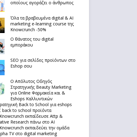
οποίους αγοράζει ο άνθρωπος
Όλα τα βραβευμένα digital & AI
marketing e-learning course της
Knowcrunch -50%
Ο θάνατος του digital
εμποράκου
SEO για σελίδες προϊόντων στο
Eshop σου
Ο Απόλυτoς Οδηγός
Στρατηγικής Beauty Marketing
για Online Φαρμακεία και &
Eshops Καλλυντικών
ρατηγική Back to School για eshops
 back to school προϊόντα
Knowcrunch εκπαίδευσε Attp &
native Research πάνω στο ΑΙ
Knowcrunch εκπαιδεύει την ομάδα
lpha TV στο digital marketing