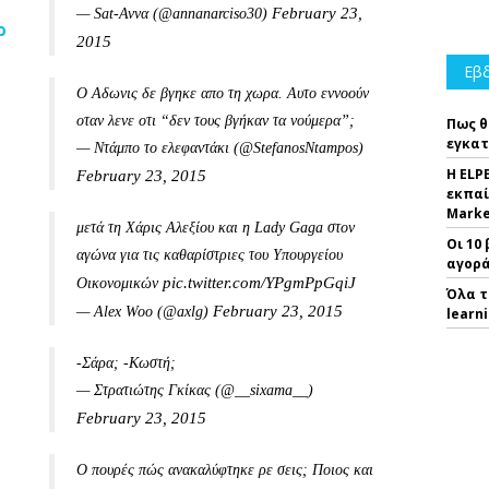
February 23,
— Sat-Αννα (@annanarciso30)
ρ
2015
Εβδ
Ο Αδωνις δε βγηκε απο τη χωρα. Αυτο εννοούν
οταν λενε οτι “δεν τους βγήκαν τα νούμερα”;
Πως θ
εγκατ
— Ντάμπο το ελεφαντάκι (@StefanosNtampos)
Η ELP
February 23, 2015
εκπαί
Marke
μετά τη Χάρις Αλεξίου και η Lady Gaga στον
Οι 10
αγώνα για τις καθαρίστριες του Υπουργείου
αγορά
pic.twitter.com/YPgmPpGqiJ
Οικονομικών
Όλα τ
February 23, 2015
— Alex Woo (@axlg)
learn
-Σάρα; -Κωστή;
— Στρατιώτης Γκίκας (@__sixama__)
February 23, 2015
Ο πουρές πώς ανακαλύφτηκε ρε σεις; Ποιος και