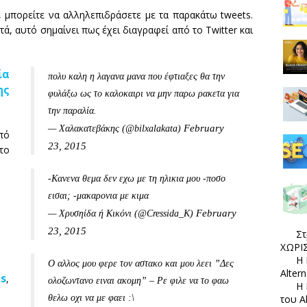
, μπορείτε να αλληλεπιδράσετε με τα παρακάτω tweets.
ά, αυτό σημαίνει πως έχει διαγραφεί από το Twitter και
ία
πολυ καλη η λαγανα μανα που έφτιαξες θα την
ς
φυλάξω ως το καλοκαιρι να μην παρω ρακετα για
την παραλία.
February
— Χαλακατεβάκης (@bilxalakata)
πό
23, 2015
το
-Κανενα θεμα δεν εχω με τη ηλικια μου -ποσο
εισαι; -μακαρονια με κιμα
February
— Χρυσηίδα ή Κικόνι (@Cressida_K)
23, 2015
Στ
ΧΩΡΙΣ
Η 
Ο αλλος μου φερε τον αστακο και μου λεει ”Δες
Alter
ts
,
ολοζωντανο ειναι ακομη” – Ρε φιλε να το φαω
Η 
του A
θελω οχι να με φαει :\