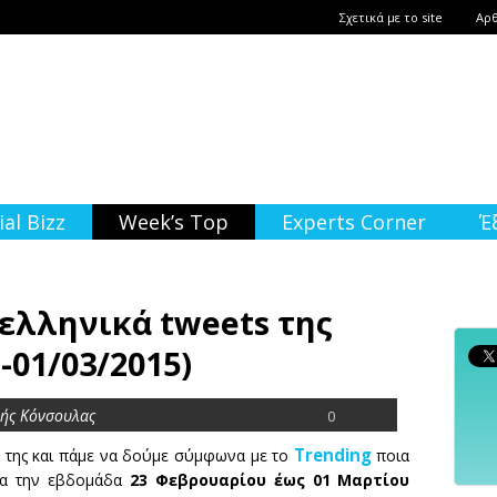
Σχετικά με το site
Αρ
ial Bizz
Week’s Top
Experts Corner
Έ
 ελληνικά tweets της
-01/03/2015)
ής Κόνσουλας
0
Trending
 της και πάμε να δούμε σύμφωνα με το
ποια
α την εβδομάδα
23 Φεβρουαρίου έως 01 Μαρτίου