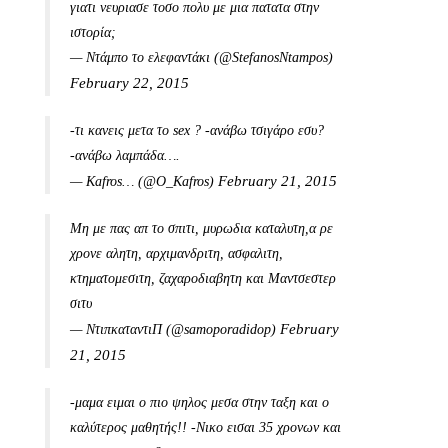
γιατι νευριασε τοσο πολυ με μια πατατα στην
ιστορία;
— Ντάμπο το ελεφαντάκι (@StefanosNtampos)
February 22, 2015
-τι κανεις μετα το sex ? -ανάβω τσιγάρο εσυ?
-ανάβω λαμπάδα….
February 21, 2015
— Kafros… (@O_Kafros)
Μη με πας απ το σπιτι, μυρωδια καταλυτη,α ρε
χρονε αλητη, αρχιμανδριτη, ασφαλιτη,
κτηματομεσιτη, ζαχαροδιαβητη και Μαντσεστερ
σιτυ
February
— ΝτιπκαταντιΠ (@samoporadidop)
21, 2015
-μαμα ειμαι ο πιο ψηλος μεσα στην ταξη και ο
καλύτερος μαθητής!! -Νικο εισαι 35 χρονων και