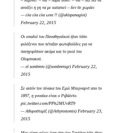
– πάχυνα? – ναι – πάρα πολύ? – ναι – πω πω να
ανοίξει η γη να με καταπιεί – δεν σε χωράει
— ελα ελα ελα ωπα !! (@akispanagiot)
February 22, 2015
Οι οπαδοί του Παναθηναϊκού ήταν τόσο
φιλόξενοι που πέταξαν φωτοβολίδες για να
πανηγυρίσουν ακόμα και το γκολ του
Ολυμπιακού.
February 22,
— el sombrero (@sombrerogr)
2015
Σε αυτόν τον πίνακα του Εμιλ Μπερναρντ απο το
1897, η γυναίκα είναι ο Ριβάλντο.
pic.twitter.com/PPh2MUvRT9
February 23,
— Αθυροστομίξ (@Athyrostomix)
2015
Μου είχαν φέρει έναν σαν τον Σαντάνα τότε στον