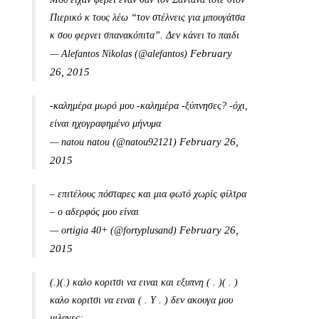
Πιερικό κ τους λέω “τον στέλνεις για μπουγάτσα
κ σου φερνει σπανακόπιτα”. Δεν κάνει το παιδι
February
— Alefantos Nikolas (@alefantos)
26, 2015
-καλημέρα μωρό μου -καλημέρα -ξύπνησες? -όχι,
είναι ηχογραφημένο μήνυμα
February 26,
— natou natou (@natou92121)
2015
– επιτέλους πόσταρες και μια φωτό χωρίς φίλτρα
– ο αδερφός μου είναι
February 26,
— ortigia 40+ (@fortyplusand)
2015
(.)(.) καλο κοριτσι να ειναι και εξυπνη ( . )( . )
καλο κοριτσι να ειναι ( . Υ . ) δεν ακουγα μου
μιλαγες;