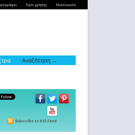
θρογράφοι
Όροι χρήσης
Επικοινωνία
ξτρα
Αναζήτηση →
Subscribe to RSS Feed