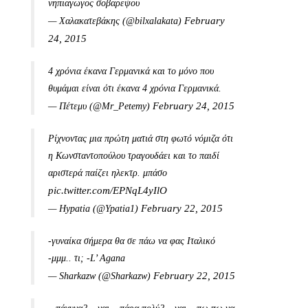
νηπιαγωγος σοβαρεψου
February
— Χαλακατεβάκης (@bilxalakata)
24, 2015
4 χρόνια έκανα Γερμανικά και το μόνο που
θυμάμαι είναι ότι έκανα 4 χρόνια Γερμανικά.
February 24, 2015
— Πέτεμυ (@Mr_Petemy)
Ρίχνοντας μια πρώτη ματιά στη φωτό νόμιζα ότι
η Κωνσταντοπούλου τραγουδάει και το παιδί
αριστερά παίζει ηλεκτρ. μπάσο
pic.twitter.com/EPNqL4yIlO
February 22, 2015
— Hypatia (@Ypatia1)
-γυναίκα σήμερα θα σε πάω να φας Ιταλικό
-μμμ.. τι; -L’ Agana
February 22, 2015
— Sharkazw (@Sharkazw)