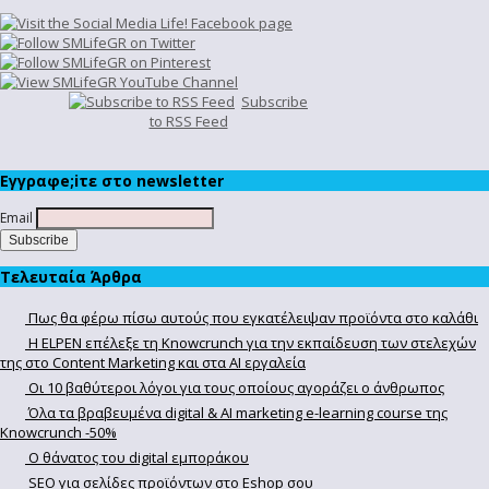
Subscribe
to RSS Feed
Εγγραφe;iτε στο newsletter
Email
Τελευταία Άρθρα
Πως θα φέρω πίσω αυτούς που εγκατέλειψαν προϊόντα στο καλάθι
Η ELPEN επέλεξε τη Knowcrunch για την εκπαίδευση των στελεχών
της στο Content Marketing και στα AI εργαλεία
Οι 10 βαθύτεροι λόγοι για τους οποίους αγοράζει ο άνθρωπος
Όλα τα βραβευμένα digital & AI marketing e-learning course της
Knowcrunch -50%
Ο θάνατος του digital εμποράκου
SEO για σελίδες προϊόντων στο Eshop σου