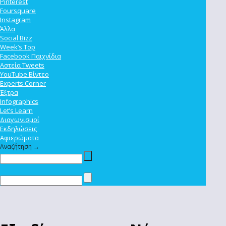
Pinterest
Foursquare
Instagram
Άλλα
Social Bizz
Week’s Top
Facebook Παιχνίδια
Αστεία Tweets
YouTube Βίντεο
Experts Corner
Έξτρα
Infographics
Let’s Learn
Διαγωνισμοί
Εκδηλώσεις
Αφιερώματα
Αναζήτηση →