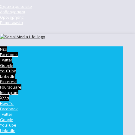
Σχετικά με το site
Αρθρογράφοι
Όροι χρήσης
Επικοινωνία
Νέα
Facebook
Twitter
Google
YouTube
LinkedIn
Pinterest
Foursquare
Instagram
Άλλα
How To
Facebook
Twitter
Google
YouTube
LinkedIn