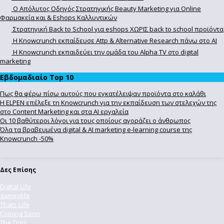
Ο Απόλυτoς Οδηγός Στρατηγικής Beauty Marketing για Online
Φαρμακεία και & Eshops Καλλυντικών
Στρατηγική Back to School για eshops ΧΩΡΙΣ back to school προϊόντα
Η Knowcrunch εκπαίδευσε Attp & Alternative Research πάνω στο ΑΙ
Η Knowcrunch εκπαιδεύει την ομάδα του Alpha TV στο digital
marketing
Εβδομαδιαίο Top 10
Πως θα φέρω πίσω αυτούς που εγκατέλειψαν προϊόντα στο καλάθι
Η ELPEN επέλεξε τη Knowcrunch για την εκπαίδευση των στελεχών της
στο Content Marketing και στα AI εργαλεία
Οι 10 βαθύτεροι λόγοι για τους οποίους αγοράζει ο άνθρωπος
Όλα τα βραβευμένα digital & AI marketing e-learning course της
Knowcrunch -50%
Δες Επίσης
Digital Life
gameslife
Thats Life
Coming Soon
The Dots