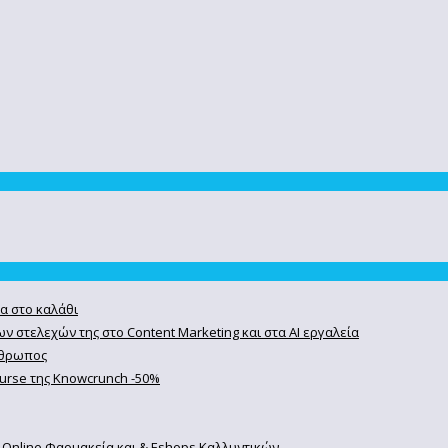
α στο καλάθι
ν στελεχών της στο Content Marketing και στα AI εργαλεία
άνθρωπος
course της Knowcrunch -50%
 Online Φαρμακεία και & Eshops Καλλυντικών