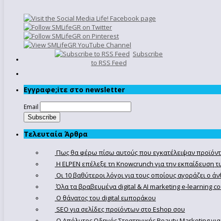
Subscribe
to RSS Feed
Εγγραφe;iτε στο newsletter
Email
Τελευταία Άρθρα
Πως θα φέρω πίσω αυτούς που εγκατέλειψαν προϊόντ
Η ELPEN επέλεξε τη Knowcrunch για την εκπαίδευση τω
Οι 10 βαθύτεροι λόγοι για τους οποίους αγοράζει ο 
Όλα τα βραβευμένα digital & AI marketing e-learning 
Ο θάνατος του digital εμποράκου
SEO για σελίδες προϊόντων στο Eshop σου
Ο Απόλυτoς Οδηγός Στρατηγικής Beauty Marketing για