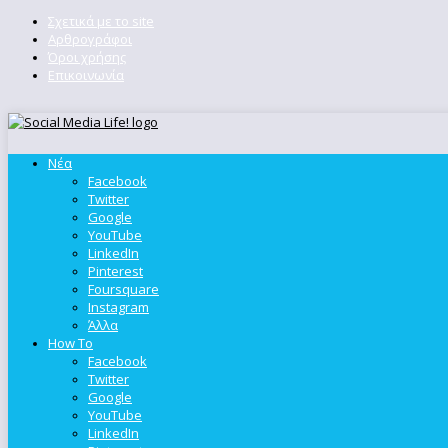
Σχετικά με το site
Αρθρογράφοι
Όροι χρήσης
Επικοινωνία
Νέα
Facebook
Twitter
Google
YouTube
LinkedIn
Pinterest
Foursquare
Instagram
Άλλα
How To
Facebook
Twitter
Google
YouTube
LinkedIn