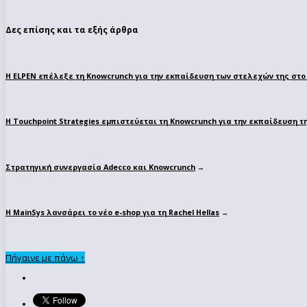
Δες επίσης και τα εξής άρθρα
Η ELPEN επέλεξε τη Knowcrunch για την εκπαίδευση των στελεχών της στο 
Η Touchpoint Strategies εμπιστεύεται τη Knowcrunch για την εκπαίδευση τ
Στρατηγική συνεργασία Adecco και Knowcrunch
→
Η MainSys λανσάρει το νέο e-shop για τη Rachel Hellas
→
Πήγαινε με πάνω ↑