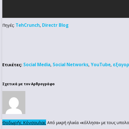
TehCrunch
Directr Blog
Πηγές:
,
Social Media
Social Networks
YouTube
εξαγο
Ετικέτες:
,
,
,
Σχετικά με τον Αρθρογράφο
Θοδωρής Κόνσουλας
Από μικρή ηλικία «κόλλησα» με τους υπολο