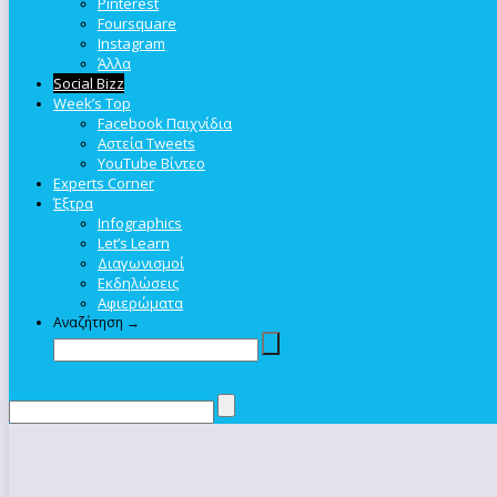
Pinterest
Foursquare
Instagram
Άλλα
Social Bizz
Week’s Top
Facebook Παιχνίδια
Αστεία Tweets
YouTube Βίντεο
Experts Corner
Έξτρα
Infographics
Let’s Learn
Διαγωνισμοί
Εκδηλώσεις
Αφιερώματα
Αναζήτηση →