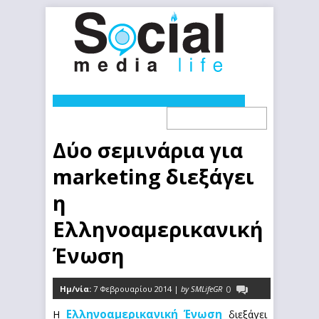
Δύο σεμινάρια για
marketing διεξάγει
η
Ελληνοαμερικανική
Ένωση
Ημ/νία:
7 Φεβρουαρίου 2014 |
by SMLifeGR
0
Ελληνοαμερικανική Ένωση
Η
διεξάγει