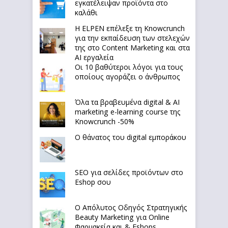
εγκατέλειψαν προϊόντα στο
καλάθι
Η ELPEN επέλεξε τη Knowcrunch
για την εκπαίδευση των στελεχών
της στο Content Marketing και στα
AI εργαλεία
Οι 10 βαθύτεροι λόγοι για τους
οποίους αγοράζει ο άνθρωπος
Όλα τα βραβευμένα digital & AI
marketing e-learning course της
Knowcrunch -50%
Ο θάνατος του digital εμποράκου
SEO για σελίδες προϊόντων στο
Eshop σου
Ο Απόλυτoς Οδηγός Στρατηγικής
Beauty Marketing για Online
Φαρμακεία και & Eshops