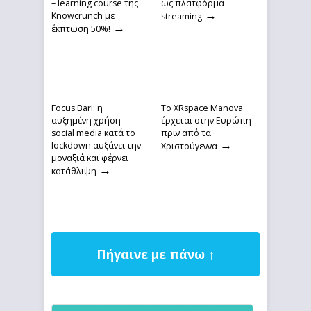
– learning course της
ως πλατφόρμα
→
Knowcrunch με
streaming
→
έκπτωση 50%!
Focus Bari: η
Το XRspace Manova
αυξημένη χρήση
έρχεται στην Ευρώπη
social media κατά το
πριν από τα
→
lockdown αυξάνει την
Χριστούγεννα
μοναξιά και φέρνει
→
κατάθλιψη
Πήγαινε με πάνω ↑