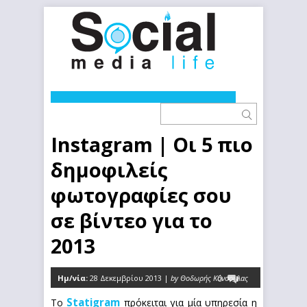
Instagram | Οι 5 πιο
δημοφιλείς
φωτογραφίες σου
σε βίντεο για το
2013
Ημ/νία:
28 Δεκεμβρίου 2013 |
by Θοδωρής Κόνσουλας
0
Statigram
Το
πρόκειται για μία υπηρεσία η