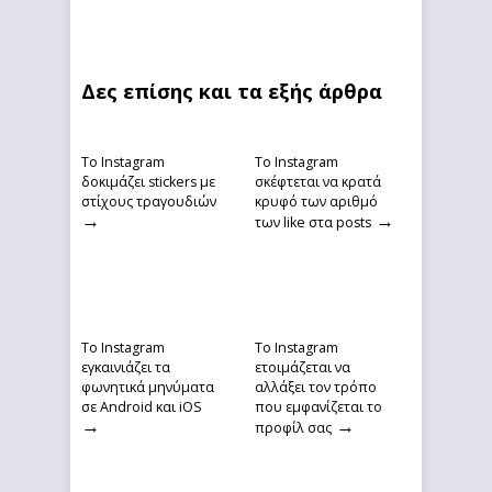
Δες επίσης και τα εξής άρθρα
Το Instagram
To Instagram
δοκιμάζει stickers με
σκέφτεται να κρατά
στίχους τραγουδιών
κρυφό των αριθμό
→
→
των like στα posts
Το Instagram
To Instagram
εγκαινιάζει τα
ετοιμάζεται να
φωνητικά μηνύματα
αλλάξει τον τρόπο
σε Android και iOS
που εμφανίζεται το
→
→
προφίλ σας