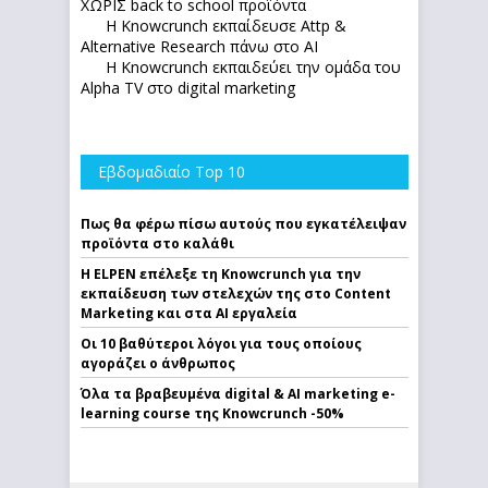
ΧΩΡΙΣ back to school προϊόντα
Η Knowcrunch εκπαίδευσε Attp &
Alternative Research πάνω στο ΑΙ
Η Knowcrunch εκπαιδεύει την ομάδα του
Alpha TV στο digital marketing
Εβδομαδιαίο Top 10
Πως θα φέρω πίσω αυτούς που εγκατέλειψαν
προϊόντα στο καλάθι
Η ELPEN επέλεξε τη Knowcrunch για την
εκπαίδευση των στελεχών της στο Content
Marketing και στα AI εργαλεία
Οι 10 βαθύτεροι λόγοι για τους οποίους
αγοράζει ο άνθρωπος
Όλα τα βραβευμένα digital & AI marketing e-
learning course της Knowcrunch -50%