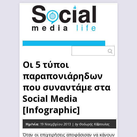
Οι 5 τύποι
παραπονιάρηδων
που συναντάμε στα
Social Media
[Infographic]
Ημ/νία:
19 Νοεμβρίου 2013 |
by Θοδωρής Κόνσουλας
0
Όταν οι επιχειρήσεις αποφάσισαν να κάνουν