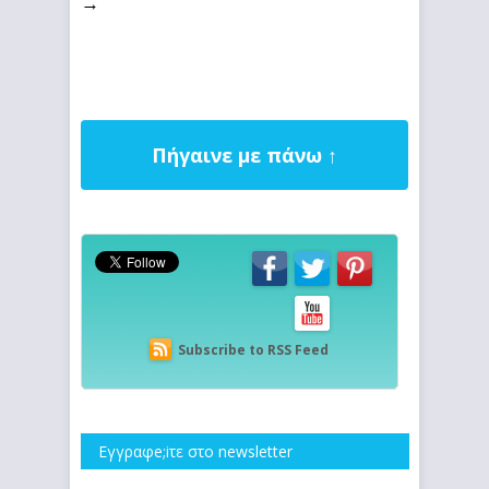
→
Πήγαινε με πάνω ↑
Subscribe to RSS Feed
Εγγραφe;iτε στο newsletter