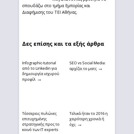
σπουδάζω στο τμήμα Εμπορίας και
Διαφήμισης του ΤΕΙ Αθήνας.
Δες επίσης και τα εξής άρθρα
Infographic-tutorial
SEO vs Social Media:
→
από το Linkedin για
αρχίζει το ματς
δημιουργία ισχυρού
→
προφίλ
Τέσσερεις πυλώνες
Τελικά ήταν το 2016 η
επιτυχημένης
χειρότερη χρονιά ή
→
στρατηγικής προς το
όχι;
κοινό των IT experts