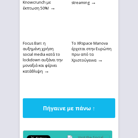
→
Knowcrunch με
streaming
→
έκπτωση 50%!
Focus Bari: η
Το XRspace Manova
αυξημένη χρήση
έρχεται στην Ευρώπη
social media κατά το
πριν από τα
→
lockdown αυξάνει την
Χριστούγεννα
μοναξιά και φέρνει
→
κατάθλιψη
Πήγαινε με πάνω ↑