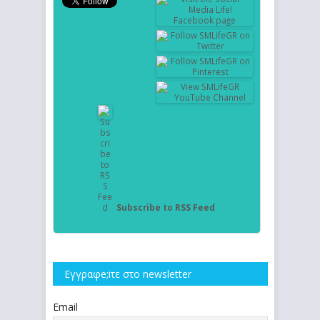
Subscribe to RSS Feed
Εγγραφe;iτε στο newsletter
Email