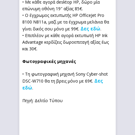
• Με κάθε αγορά desktop HP, δώρο μία
επώνυμη οθόνη 19″ αξίας 85€.
• Ο έγχρωμος εκτυπωτής HP OfficeJet Pro
8100 N811a, μαζί με τα έγχρωμα μελάνια θα
Δες εδώ
γίνει δικός σου μόνο με 99€.
.
• Επιπλέον με κάθε αγορά εκτυπωτή HP Ink
Αdvantage κερδίζεις δωροεπιταγή αξίας έως
και 30€.
Φωτογραφικές μηχανές
• Τη φωτογραφική μηχανή Sony Cyber-shot
Δες
DSC-W710 θα τη βρεις μόνο με 69€.
εδώ
.
Πηγή: Δελτίο Τύπου