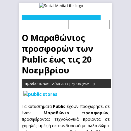
Ο Μαραθώνιος
προσφορών των
Public έως τις 20
Νοεμβρίου
Ημ/νία:
16 Νοεμβρίου 2013 |
by SMLifeGR
0
Τα καταστήματα
Public
έχουν προχωρήσει σε
έναν
Μαραθώνιο προσφορών
,
προσφέροντας τεχνολογικά προϊόντα σε
χαμηλές τιμές ή σε συνδυασμό με άλλα δώρα.