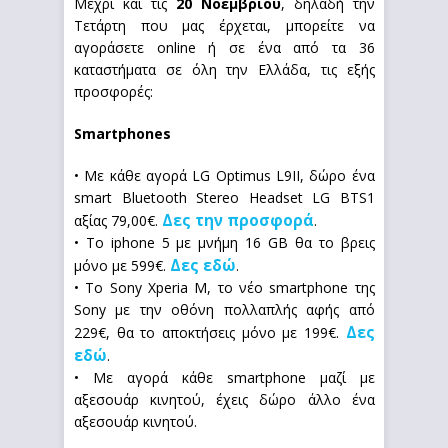
Μέχρι και τις
20 Νοεμβρίου
, δηλαδή την
Τετάρτη που μας έρχεται, μπορείτε να
αγοράσετε online ή σε ένα από τα 36
καταστήματα σε όλη την Ελλάδα, τις εξής
προσφορές:
Smartphones
• Με κάθε αγορά LG Optimus L9II, δώρο ένα
smart Bluetooth Stereo Headset LG BTS1
Δες την προσφορά
αξίας 79,00€.
.
• Το iphone 5 με μνήμη 16 GB θα το βρεις
Δες εδώ
μόνο με 599€.
.
• Το Sony Xperia M, το νέο smartphone της
Sony με την οθόνη πολλαπλής αφής από
Δες
229€, θα το αποκτήσεις μόνο με 199€.
εδώ
.
• Με αγορά κάθε smartphone μαζί με
αξεσουάρ κινητού, έχεις δώρο άλλο ένα
αξεσουάρ κινητού.