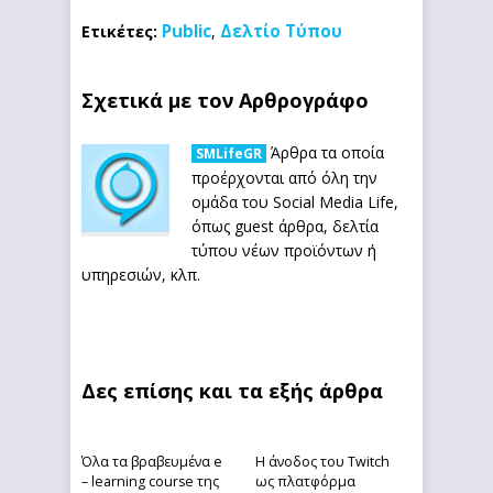
Public
Δελτίο Τύπου
Ετικέτες:
,
Σχετικά με τον Αρθρογράφο
Άρθρα τα οποία
SMLifeGR
προέρχονται από όλη την
ομάδα του Social Media Life,
όπως guest άρθρα, δελτία
τύπου νέων προϊόντων ή
υπηρεσιών, κλπ.
Δες επίσης και τα εξής άρθρα
Όλα τα βραβευμένα e
Η άνοδος του Twitch
– learning course της
ως πλατφόρμα