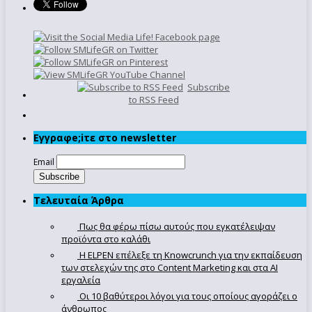
Subscribe
to RSS Feed
Εγγραφe;iτε στο newsletter
Email
Τελευταία Άρθρα
Πως θα φέρω πίσω αυτούς που εγκατέλειψαν
προϊόντα στο καλάθι
Η ELPEN επέλεξε τη Knowcrunch για την εκπαίδευση
των στελεχών της στο Content Marketing και στα AI
εργαλεία
Οι 10 βαθύτεροι λόγοι για τους οποίους αγοράζει ο
άνθρωπος