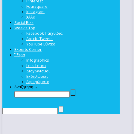
Pinterest
Foursquare
Instagram
Άλλα
Social Bizz
Week’s Top
Facebook Παιχνίδια
Αστεία Tweets
YouTube Βίντεο
Experts Corner
Έξτρα
Infographics
Let’s Learn
Διαγωνισμοί
Εκδηλώσεις
Αφιερώματα
Αναζήτηση →