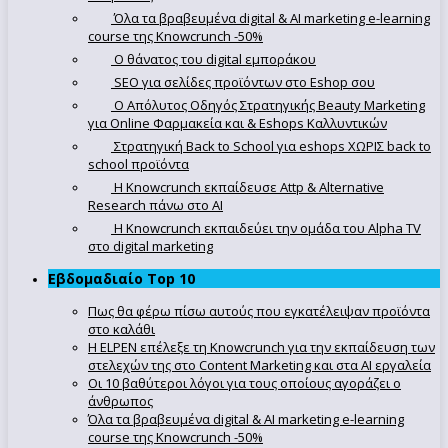
Όλα τα βραβευμένα digital & AI marketing e-learning
course της Knowcrunch -50%
Ο θάνατος του digital εμποράκου
SEO για σελίδες προϊόντων στο Eshop σου
Ο Απόλυτoς Οδηγός Στρατηγικής Beauty Marketing
για Online Φαρμακεία και & Eshops Καλλυντικών
Στρατηγική Back to School για eshops ΧΩΡΙΣ back to
school προϊόντα
Η Knowcrunch εκπαίδευσε Attp & Alternative
Research πάνω στο ΑΙ
Η Knowcrunch εκπαιδεύει την ομάδα του Alpha TV
στο digital marketing
Εβδομαδιαίο Top 10
Πως θα φέρω πίσω αυτούς που εγκατέλειψαν προϊόντα
στο καλάθι
Η ELPEN επέλεξε τη Knowcrunch για την εκπαίδευση των
στελεχών της στο Content Marketing και στα AI εργαλεία
Οι 10 βαθύτεροι λόγοι για τους οποίους αγοράζει ο
άνθρωπος
Όλα τα βραβευμένα digital & AI marketing e-learning
course της Knowcrunch -50%