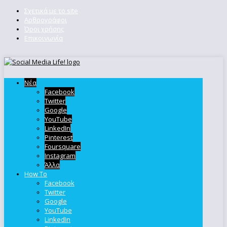
Σχετικά με το site
Αρθρογράφοι
Όροι χρήσης
Επικοινωνία
Νέα
Facebook
Twitter
Google
YouTube
LinkedIn
Pinterest
Foursquare
Instagram
Άλλα
How To
Facebook
Twitter
Google
YouTube
LinkedIn