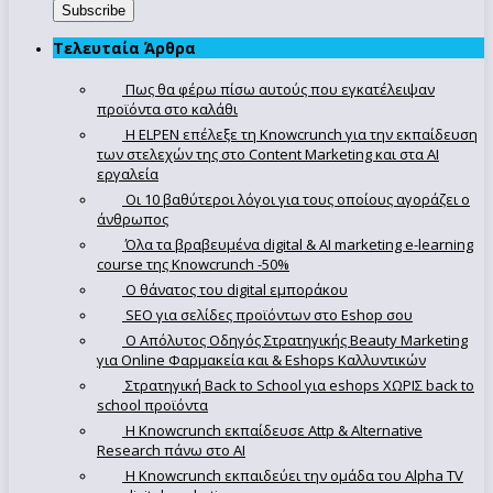
Τελευταία Άρθρα
Πως θα φέρω πίσω αυτούς που εγκατέλειψαν
προϊόντα στο καλάθι
Η ELPEN επέλεξε τη Knowcrunch για την εκπαίδευση
των στελεχών της στο Content Marketing και στα AI
εργαλεία
Οι 10 βαθύτεροι λόγοι για τους οποίους αγοράζει ο
άνθρωπος
Όλα τα βραβευμένα digital & AI marketing e-learning
course της Knowcrunch -50%
Ο θάνατος του digital εμποράκου
SEO για σελίδες προϊόντων στο Eshop σου
Ο Απόλυτoς Οδηγός Στρατηγικής Beauty Marketing
για Online Φαρμακεία και & Eshops Καλλυντικών
Στρατηγική Back to School για eshops ΧΩΡΙΣ back to
school προϊόντα
Η Knowcrunch εκπαίδευσε Attp & Alternative
Research πάνω στο ΑΙ
Η Knowcrunch εκπαιδεύει την ομάδα του Alpha TV