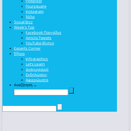
Pinterest
Foursquare
Instagram
Άλλα
Social Bizz
Week’s Top
Facebook Παιχνίδια
Αστεία Tweets
YouTube Βίντεο
Experts Corner
Έξτρα
Infographics
Let’s Learn
Διαγωνισμοί
Εκδηλώσεις
Αφιερώματα
Αναζήτηση →