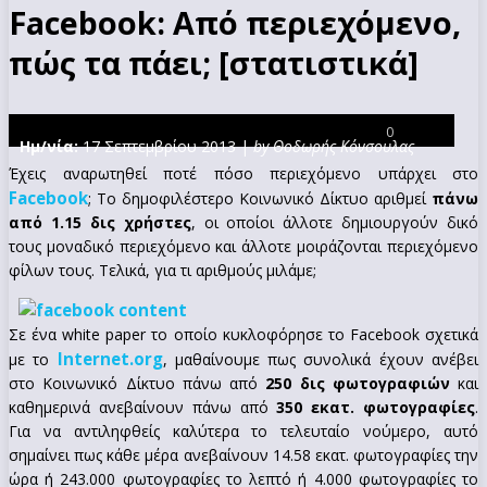
Facebook: Από περιεχόμενο,
πώς τα πάει; [στατιστικά]
0
Ημ/νία:
17 Σεπτεμβρίου 2013 |
by Θοδωρής Κόνσουλας
Έχεις αναρωτηθεί ποτέ πόσο περιεχόμενο υπάρχει στο
Facebook
; Το δημοφιλέστερο Κοινωνικό Δίκτυο αριθμεί
πάνω
από 1.15 δις χρήστες
, οι οποίοι άλλοτε δημιουργούν δικό
τους μοναδικό περιεχόμενο και άλλοτε μοιράζονται περιεχόμενο
φίλων τους. Τελικά, για τι αριθμούς μιλάμε;
Σε ένα white paper το οποίο κυκλοφόρησε το Facebook σχετικά
Internet.org
με το
, μαθαίνουμε πως συνολικά έχουν ανέβει
στο Κοινωνικό Δίκτυο πάνω από
250 δις φωτογραφιών
και
καθημερινά ανεβαίνουν πάνω από
350 εκατ. φωτογραφίες
.
Για να αντιληφθείς καλύτερα το τελευταίο νούμερο, αυτό
σημαίνει πως κάθε μέρα ανεβαίνουν 14.58 εκατ. φωτογραφίες την
ώρα ή 243.000 φωτογραφίες το λεπτό ή 4.000 φωτογραφίες το