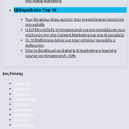
στο digital marketing
Εβδομαδιαίο Top 10
Πως θα φέρω πίσω αυτούς που εγκατέλειψαν προϊόντα
στο καλάθι
Η ELPEN επέλεξε τη Knowcrunch για την εκπαίδευση των
στελεχών της στο Content Marketing και στα AI εργαλεία
Οι 10 βαθύτεροι λόγοι για τους οποίους αγοράζει ο
άνθρωπος
Όλα τα βραβευμένα digital & AI marketing e-learning
course της Knowcrunch -50%
Δες Επίσης
Digital Life
gameslife
Thats Life
Coming Soon
The Dots
Cool Home
Agapi Mono
InfoCom
myphone.gr