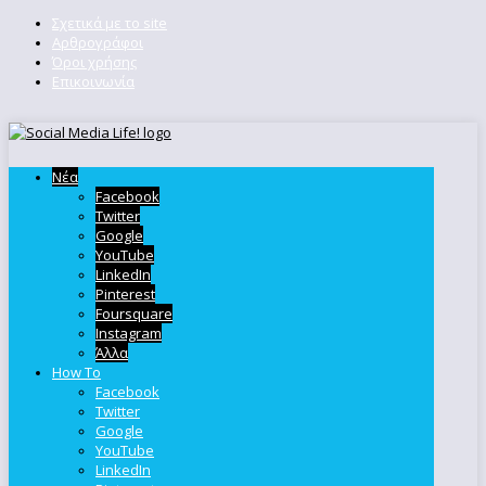
Σχετικά με το site
Αρθρογράφοι
Όροι χρήσης
Επικοινωνία
Νέα
Facebook
Twitter
Google
YouTube
LinkedIn
Pinterest
Foursquare
Instagram
Άλλα
How To
Facebook
Twitter
Google
YouTube
LinkedIn