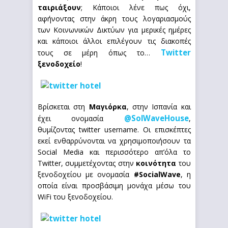
ταιριάξουν
; Κάποιοι λένε πως όχι,
αφήνοντας στην άκρη τους λογαριασμούς
των Κοινωνικών Δικτύων για μερικές ημέρες
και κάποιοι άλλοι επιλέγουν τις διακοπές
Twitter
τους σε μέρη όπως το…
ξενοδοχείο
!
Βρίσκεται στη
Μαγιόρκα
, στην Ισπανία και
@SolWaveHouse
έχει ονομασία
,
θυμίζοντας twitter username. Οι επισκέπτες
εκεί ενθαρρύνονται να χρησιμοποιήσουν τα
Social Media και περισσότερο απ’όλα το
Twitter, συμμετέχοντας στην
κοινότητα
του
ξενοδοχείου με ονομασία
#SocialWave
, η
οποία είναι προσβάσιμη μονάχα μέσω του
WiFi του ξενοδοχείου.