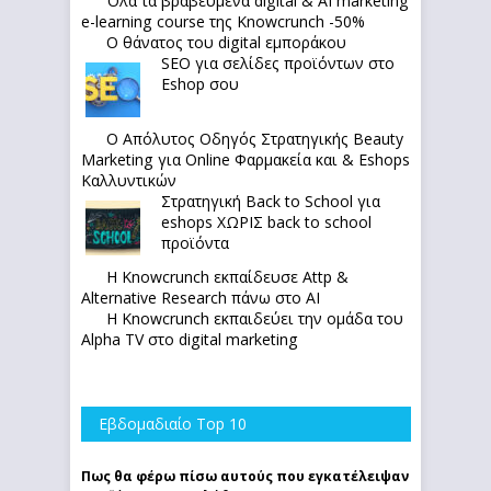
Όλα τα βραβευμένα digital & AI marketing
e-learning course της Knowcrunch -50%
Ο θάνατος του digital εμποράκου
SEO για σελίδες προϊόντων στο
Eshop σου
Ο Απόλυτoς Οδηγός Στρατηγικής Beauty
Marketing για Online Φαρμακεία και & Eshops
Καλλυντικών
Στρατηγική Back to School για
eshops ΧΩΡΙΣ back to school
προϊόντα
Η Knowcrunch εκπαίδευσε Attp &
Alternative Research πάνω στο ΑΙ
Η Knowcrunch εκπαιδεύει την ομάδα του
Alpha TV στο digital marketing
Εβδομαδιαίο Top 10
Πως θα φέρω πίσω αυτούς που εγκατέλειψαν