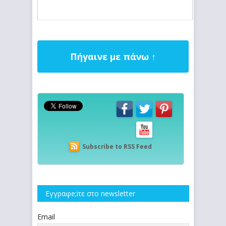
Πήγαινε με πάνω ↑
Subscribe to RSS Feed
Εγγραφe;iτε στο newsletter
Email