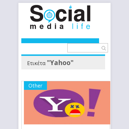
"Yahoo"
Ετικέτα
Other