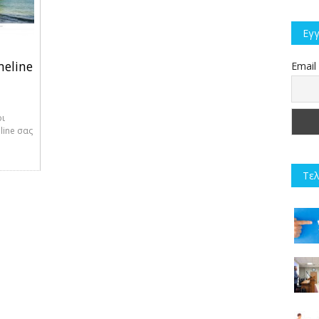
Εγγ
meline
Email
ρι
line σας
Τελ