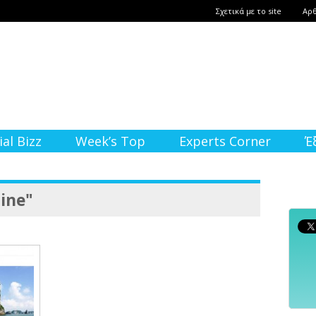
Σχετικά με το site
Αρ
ial Bizz
Week’s Top
Experts Corner
Έ
line"