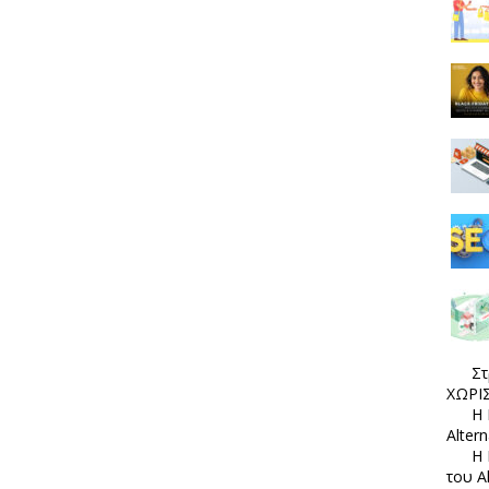
Στ
ΧΩΡΙΣ
Η 
Alter
Η 
του A