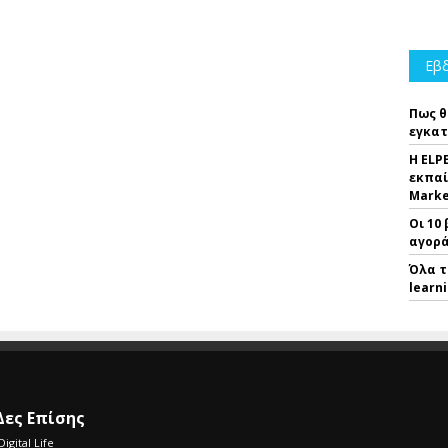
Εβδ
Πως θ
εγκατ
Η ELP
εκπαί
Marke
Οι 10
αγορά
Όλα τ
learn
Δες Επίσης
Digital Life