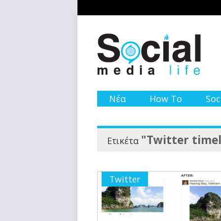
Νέα
How To
Soc
"Twitter time
Ετικέτα
Twitter