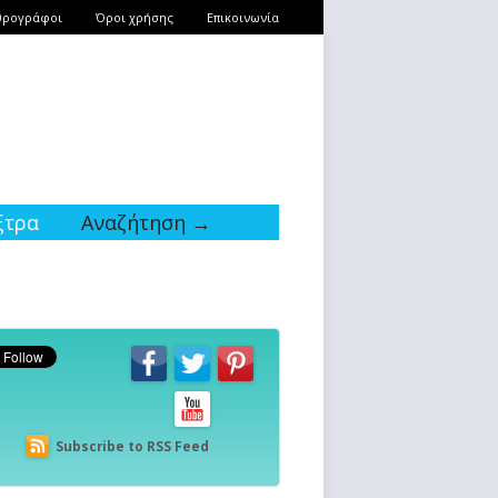
θρογράφοι
Όροι χρήσης
Επικοινωνία
ξτρα
Αναζήτηση →
Subscribe to RSS Feed