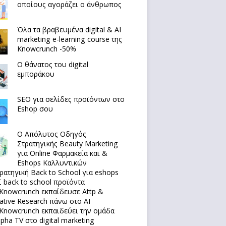
οποίους αγοράζει ο άνθρωπος
Όλα τα βραβευμένα digital & AI
marketing e-learning course της
Knowcrunch -50%
Ο θάνατος του digital
εμποράκου
SEO για σελίδες προϊόντων στο
Eshop σου
Ο Απόλυτoς Οδηγός
Στρατηγικής Beauty Marketing
για Online Φαρμακεία και &
Eshops Καλλυντικών
ρατηγική Back to School για eshops
 back to school προϊόντα
Knowcrunch εκπαίδευσε Attp &
native Research πάνω στο ΑΙ
Knowcrunch εκπαιδεύει την ομάδα
lpha TV στο digital marketing