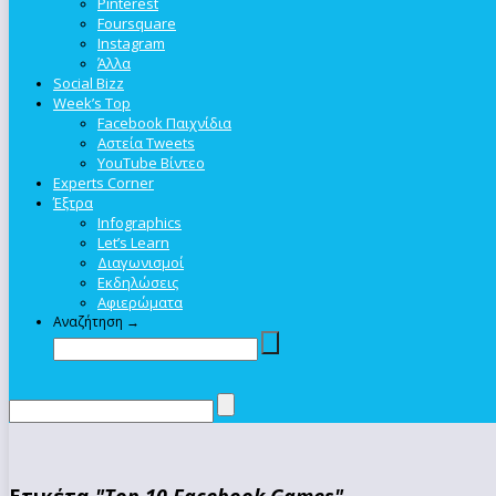
Pinterest
Foursquare
Instagram
Άλλα
Social Bizz
Week’s Top
Facebook Παιχνίδια
Αστεία Tweets
YouTube Βίντεο
Experts Corner
Έξτρα
Infographics
Let’s Learn
Διαγωνισμοί
Εκδηλώσεις
Αφιερώματα
Αναζήτηση →
Ετικέτα
"Top 10 Facebook Games"