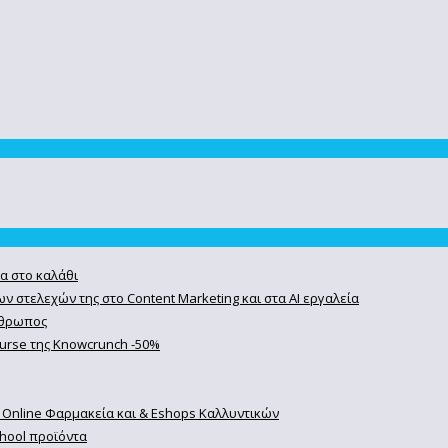
α στο καλάθι
ν στελεχών της στο Content Marketing και στα AI εργαλεία
άνθρωπος
course της Knowcrunch -50%
 Online Φαρμακεία και & Eshops Καλλυντικών
chool προϊόντα