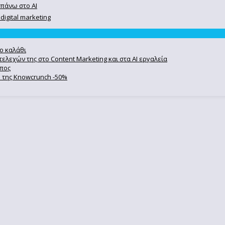
 πάνω στο ΑΙ
igital marketing
ο καλάθι
ελεχών της στο Content Marketing και στα AI εργαλεία
ωπος
se της Knowcrunch -50%