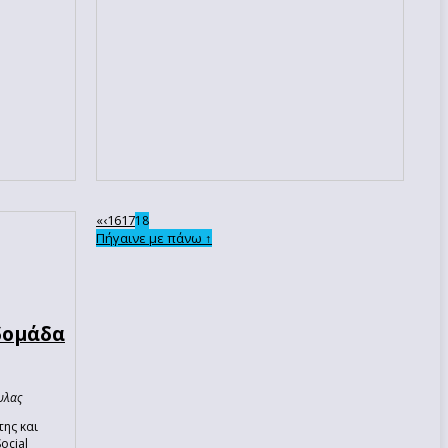
«
‹
16
17
18
Πήγαινε με πάνω ↑
δομάδα
υλας
της και
ocial