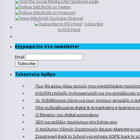
Subscribe
to RSS Feed
Εγγραφe;iτε στο newsletter
Email
Τελευταία Άρθρα
Πως θα φέρω πίσω αυτούς που εγκατέλειψαν προϊόντ
Η ELPEN επέλεξε τη Knowcrunch για την εκπαίδευση τω
Οι 10 βαθύτεροι λόγοι για τους οποίους αγοράζει ο 
Όλα τα βραβευμένα digital & AI marketing e-learning 
Ο θάνατος του digital εμποράκου
SEO για σελίδες προϊόντων στο Eshop σου
Ο Απόλυτoς Οδηγός Στρατηγικής Beauty Marketing για
Στρατηγική Back to School για eshops ΧΩΡΙΣ back to s