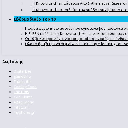
Η Knowcrunch εκπαίδευσε Attp & Alternative Research
Η Knowcrunch εκπαιδεύει την ομάδα του Alpha TV στο d
Εβδομαδιαίο Top 10
Πως θα φέρω πίσω αυτούς που εγκατέλειψαν προϊόντα στ
Η ELPEN επέλεξε τη Knowcrunch για την εκπαίδευση των στ
Οι 10 βαθύτεροι λόγοι για τους οποίους αγοράζει ο άνθρ
Όλα τα βραβευμένα digital & AI marketing e-learning cour
Δες Επίσης
Digital Life
gameslife
Thats Life
Coming Soon
The Dots
Cool Home
Agapi Mono
InfoCom
myphone.gr