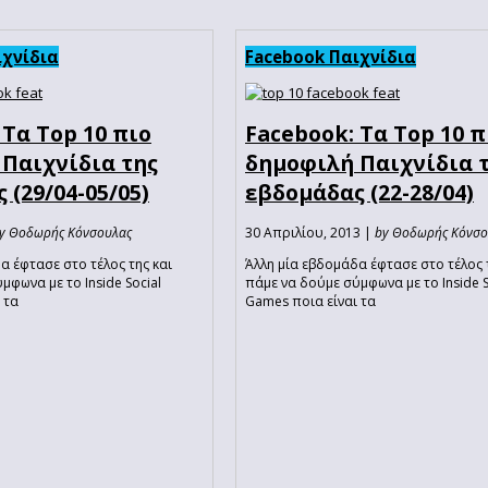
ιχνίδια
Facebook Παιχνίδια
 Τα Top 10 πιο
Facebook: Τα Top 10 π
Παιχνίδια της
δημοφιλή Παιχνίδια 
 (29/04-05/05)
εβδομάδας (22-28/04)
y Θοδωρής Κόνσουλας
30 Απριλίου, 2013 |
by Θοδωρής Κόνσο
α έφτασε στο τέλος της και
Άλλη μία εβδομάδα έφτασε στο τέλος 
μφωνα με το Inside Social
πάμε να δούμε σύμφωνα με το Inside S
 τα
Games ποια είναι τα