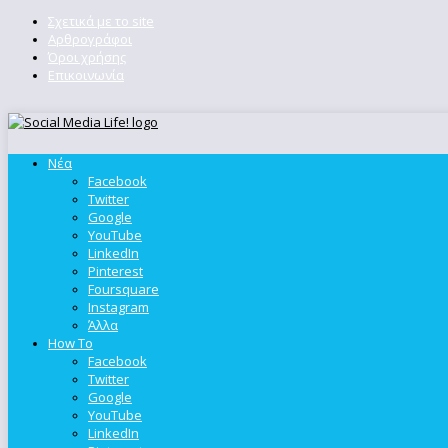
Σχετικά με το site
Αρθρογράφοι
Όροι χρήσης
Επικοινωνία
Νέα
Facebook
Twitter
Google
YouTube
LinkedIn
Pinterest
Foursquare
Instagram
Άλλα
How To
Facebook
Twitter
Google
YouTube
LinkedIn