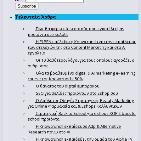
Τελευταία Άρθρα
Πως θα φέρω πίσω αυτούς που εγκατέλειψαν
προϊόντα στο καλάθι
Η ELPEN επέλεξε τη Knowcrunch για την εκπαίδευση
των στελεχών της στο Content Marketing και στα AI
εργαλεία
Οι 10 βαθύτεροι λόγοι για τους οποίους αγοράζει ο
άνθρωπος
Όλα τα βραβευμένα digital & AI marketing e-learning
course της Knowcrunch -50%
Ο θάνατος του digital εμποράκου
SEO για σελίδες προϊόντων στο Eshop σου
Ο Απόλυτoς Οδηγός Στρατηγικής Beauty Marketing
για Online Φαρμακεία και & Eshops Καλλυντικών
Στρατηγική Back to School για eshops ΧΩΡΙΣ back to
school προϊόντα
Η Knowcrunch εκπαίδευσε Attp & Alternative
Research πάνω στο ΑΙ
Η Knowcrunch εκπαιδεύει την ομάδα του Alpha TV