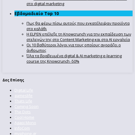
στο digital marketing
Εβδομαδιαίο Top 10
Πως θα φέρω πίσω αυτούς που εγκατέλειψαν προϊόντα
στο καλάθι
Η ELPEN επέλεξε τη Knowcrunch για την εκπαίδευση των
στελεχών της στο Content Marketing και στα AI εργαλεία
Οι 10 βαθύτεροι λόγοι για τους οποίους αγοράζει ο
άνθρωπος
Όλα τα βραβευμένα digital & AI marketing e-learning
course της Knowcrunch -50%
Δες Επίσης
Digital Life
gameslife
Thats Life
Coming Soon
The Dots
Cool Home
Agapi Mono
InfoCom
myphone.gr