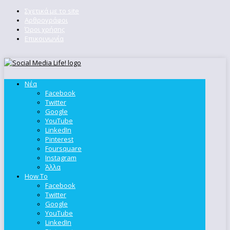
Σχετικά με το site
Αρθρογράφοι
Όροι χρήσης
Επικοινωνία
Νέα
Facebook
Twitter
Google
YouTube
LinkedIn
Pinterest
Foursquare
Instagram
Άλλα
How To
Facebook
Twitter
Google
YouTube
LinkedIn