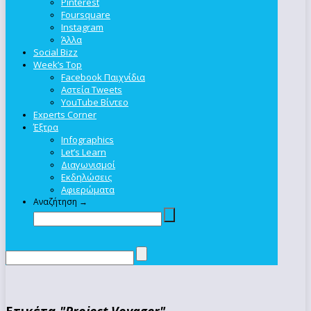
Pinterest
Foursquare
Instagram
Άλλα
Social Bizz
Week’s Top
Facebook Παιχνίδια
Αστεία Tweets
YouTube Βίντεο
Experts Corner
Έξτρα
Infographics
Let’s Learn
Διαγωνισμοί
Εκδηλώσεις
Αφιερώματα
Αναζήτηση →
Ετικέτα
"Project Voyager"