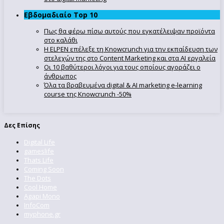
Εβδομαδιαίο Top 10
Πως θα φέρω πίσω αυτούς που εγκατέλειψαν προϊόντα
στο καλάθι
Η ELPEN επέλεξε τη Knowcrunch για την εκπαίδευση των
στελεχών της στο Content Marketing και στα AI εργαλεία
Οι 10 βαθύτεροι λόγοι για τους οποίους αγοράζει ο
άνθρωπος
Όλα τα βραβευμένα digital & AI marketing e-learning
course της Knowcrunch -50%
Δες Επίσης
Digital Life
gameslife
Thats Life
Coming Soon
The Dots
Cool Home
Agapi Mono
InfoCom
myphone.gr