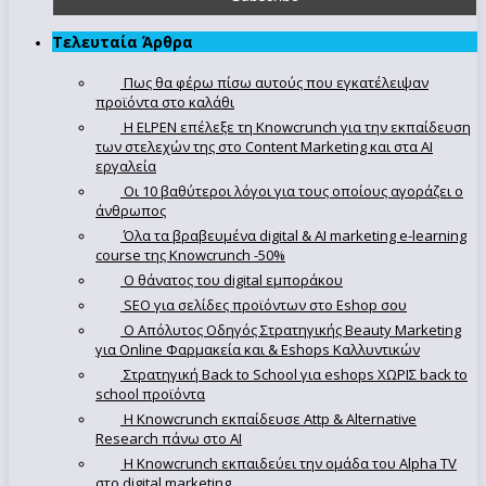
Τελευταία Άρθρα
Πως θα φέρω πίσω αυτούς που εγκατέλειψαν
προϊόντα στο καλάθι
Η ELPEN επέλεξε τη Knowcrunch για την εκπαίδευση
των στελεχών της στο Content Marketing και στα AI
εργαλεία
Οι 10 βαθύτεροι λόγοι για τους οποίους αγοράζει ο
άνθρωπος
Όλα τα βραβευμένα digital & AI marketing e-learning
course της Knowcrunch -50%
Ο θάνατος του digital εμποράκου
SEO για σελίδες προϊόντων στο Eshop σου
Ο Απόλυτoς Οδηγός Στρατηγικής Beauty Marketing
για Online Φαρμακεία και & Eshops Καλλυντικών
Στρατηγική Back to School για eshops ΧΩΡΙΣ back to
school προϊόντα
Η Knowcrunch εκπαίδευσε Attp & Alternative
Research πάνω στο ΑΙ
Η Knowcrunch εκπαιδεύει την ομάδα του Alpha TV
στο digital marketing