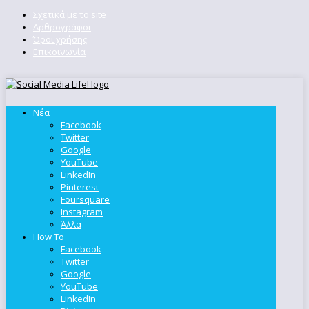
Σχετικά με το site
Αρθρογράφοι
Όροι χρήσης
Επικοινωνία
Νέα
Facebook
Twitter
Google
YouTube
LinkedIn
Pinterest
Foursquare
Instagram
Άλλα
How To
Facebook
Twitter
Google
YouTube
LinkedIn