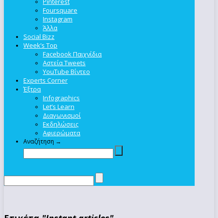
Pinterest
Foursquare
Instagram
Άλλα
Social Bizz
Week’s Top
Facebook Παιχνίδια
Αστεία Tweets
YouTube Βίντεο
Experts Corner
Έξτρα
Infographics
Let’s Learn
Διαγωνισμοί
Εκδηλώσεις
Αφιερώματα
Αναζήτηση →
Ετικέτα
"Instant articles"