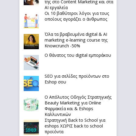
της στο Content Marketing και στα
AI εργαλεία
Οι 10 βαθύτεροι λόγοι για τους
οποίους αγοράζει ο άνθρωπος
Όλα τα βραβευμένα digital & AI
marketing e-learning course της
Knowcrunch -50%
Ο θάνατος του digital εμποράκου
SEO για σελίδες προϊόντων στο
Eshop σου
Ο Απόλυτoς Οδηγός Στρατηγικής
Beauty Marketing για Online
Φαρμακεία και & Eshops
Καλλυντικών
Στρατηγική Back to School για
eshops ΧΩΡΙΣ back to school
προϊόντα