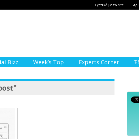
Σχετικά με το site
Αρ
ial Bizz
Week’s Top
Experts Corner
Έ
post"