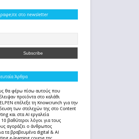
ραφe;iτε στο newsletter
ευταία Άρθρα
ς θα φέρω πίσω αυτούς που
έλειψαν προϊόντα στο καλάθι
ELPEN επέλεξε τη Knowcrunch για την
δευση των στελεχών της στο Content
ting και στα AI εργαλεία
 10 βαθύτεροι λόγοι για τους
υς αγοράζει ο άνθρωπος
α τα βραβευμένα digital & AI
ting e-learning course της