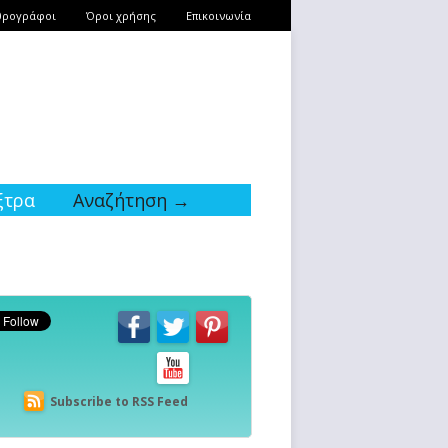
θρογράφοι
Όροι χρήσης
Επικοινωνία
ξτρα
Αναζήτηση →
Subscribe to RSS Feed