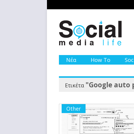
Νέα
How To
Soc
"Google auto 
Ετικέτα
Other