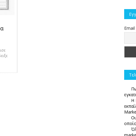
Εγγ
θα
Email
ισε
δειξε
Τελ
Πω
εγκατ
Η 
εκπαί
Marke
Οι
οποίο
Όλ
marke