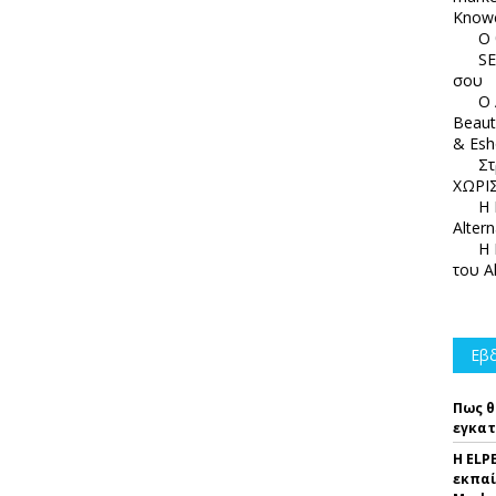
Knowc
Ο 
SE
σου
Ο 
Beaut
& Esh
Στ
ΧΩΡΙΣ
Η 
Alter
Η 
του A
Εβδ
Πως θ
εγκατ
Η ELP
εκπαί