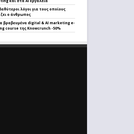
ting και στα AI εργαλεία
 βαθύτεροι λόγοι για τους οποίους
ζει ο άνθρωπος
α βραβευμένα digital & AI marketing e-
ing course της Knowcrunch -50%