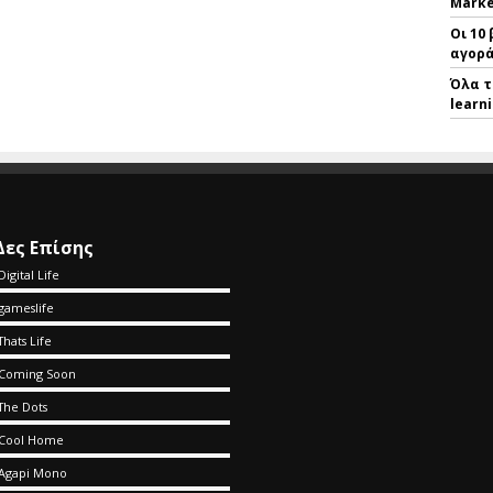
Marke
Οι 10
αγορά
Όλα τ
learn
Δες Επίσης
Digital Life
gameslife
Thats Life
Coming Soon
The Dots
Cool Home
Agapi Mono