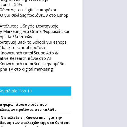
runch -50%
θάνατος του digital εμποράκου
O για σελίδες προϊόντων στο Eshop
Απόλυτoς Οδηγός Στρατηγικής
y Marketing για Online Φαρμακεία και
ops Καλλυντικών
ρατηγική Back to School για eshops
 back to school προϊόντα
Knowcrunch εκπαίδευσε Attp &
native Research πάνω στο ΑΙ
Knowcrunch εκπαιδεύει την ομάδα
lpha TV στο digital marketing
ομαδιαίο Top 10
α φέρω πίσω αυτούς που
έλειψαν προϊόντα στο καλάθι
EN επέλεξε τη Knowcrunch για την
δευση των στελεχών της στο Content