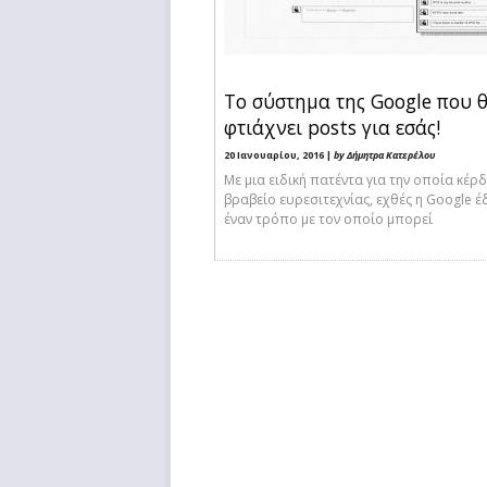
Το σύστημα της Google που 
φτιάχνει posts για εσάς!
20 Ιανουαρίου, 2016 |
by Δήμητρα Κατερέλου
Με μια ειδική πατέντα για την οποία κέρδ
βραβείο ευρεσιτεχνίας, εχθές η Google έ
έναν τρόπο με τον οποίο μπορεί